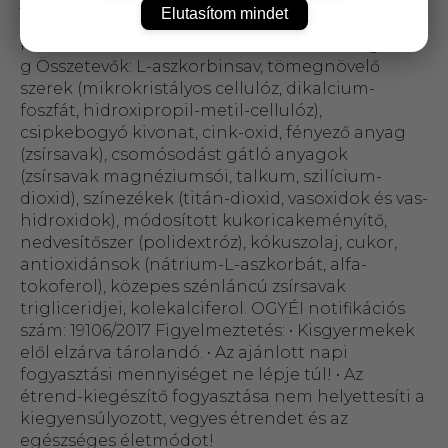
játszik a sejtosztódásban. Adagolás: Napi 1
Elutasítom mindet
filmtablettát folyadékkal egészben lenyelni.
Kiszerelés: 100 db filmtabletta Nettó tömeg: 158
g Összetevők: L-aszkorbinsav, tömegnövelő
szerek (mikrokristályos cellulóz, dikalcium-
foszfát, hidroxipropil-metil-cellulóz),
csipkebogyó kivonat, cink-oxid, fényező anyag
(zsírsavak), csomósodást gátló anyagok
(zsírsavak magnéziumsói, talkum, szilícium-
dioxid), színezékek (titán-dioxid, vasoxidok és vas-
hidroxidok), módosított kukoricakeményítő,
nedvesítőszer (polidextróz), kókuszolaj, cukor,
antioxidánsok (nátrium-L-aszkorbát, alfa-
tokoferol), közepes szénláncú zsírsavak
trigliceridjei, kolekalciferol. OGYÉI notifikációs
szám: 19106/2017 Figyelmeztetés: • Kisgyermekek
elől elzárva tárolandó. • Az ajánlott napi
fogyasztási mennyiséget ne lépje túl! • Az
étrend-kiegészítő fogyasztása nem helyettesíti a
kiegyensúlyozott, vegyes étrendet és az
egészséges életmódot!