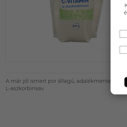
K
é
A már jól ismert por állagú, adalékmentes C-vi
L-aszkorbinsav