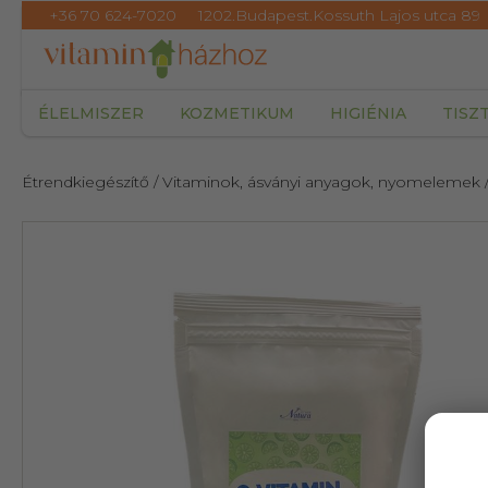
+36 70 624-7020
1202.Budapest.Kossuth Lajos utca 89
ÉLELMISZER
KOZMETIKUM
HIGIÉNIA
TISZ
Étrendkiegészítő
/ Vitaminok, ásványi anyagok, nyomelemek