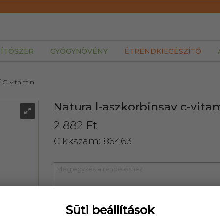
TÍTÓSZER
GYÓGYNÖVÉNY
ÉTRENDKIEGÉSZÍTŐ
/ C-vitamin
Natura l-aszkorbinsav c-vita
2 882 Ft
Cikkszám: 86463
Süti beállítások