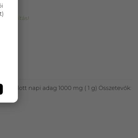
ói
t)
kiszállítás!
. Ajánlott napi adag 1000 mg ( 1 g) Összetevők: