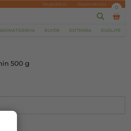
Regisztráció
Bejelentkezés
0
AROMATERÁPIA
EGYÉB
DOTERRA
DUOLIFE
min 500 g