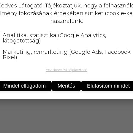
KOSÁRBA
edves Látogató! Tájékoztatjuk, hogy a felhasznál
lmény fokozásának érdekében sütiket (cookie-ka
25 000 Ft
felett
5 kg-ig
ingyenes 
használunk.
Analitika, statisztika (Google Analytics,
látogatottság)
Marketing, remarketing (Google Ads, Facebook
Pixel)
Adatkezelési tájékoztató
tamin 500 g kiszerelésben, visszazárható tasakban
Mindet elfogadom
Mentés
Elutasítom mindet