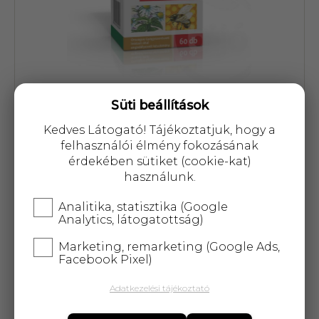
Süti beállítások
Cikkszám: 21936
Kedves Látogató! Tájékoztatjuk, hogy a
felhasználói élmény fokozásának
3 930 Ft
érdekében sütiket (cookie-kat)
használunk.
Analitika, statisztika (Google
Analytics, látogatottság)
KOSÁRBA
Marketing, remarketing (Google Ads,
Facebook Pixel)
25 000 Ft
felett
5 kg-ig
ingyenes kiszállítás!
Adatkezelési tájékoztató