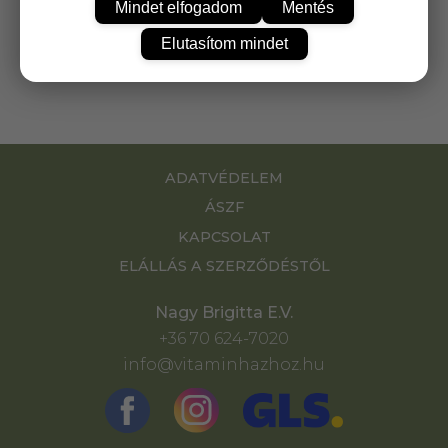
Mindet elfogadom
Mentés
Immunerősítő, gyulladáscsökkentő, megfázásos
problémákat enyhítő propoliszos C-vitamin
Elutasítom mindet
tabletta.
ADATVÉDELEM
ÁSZF
KAPCSOLAT
ELÁLLÁS A SZERZŐDÉSTŐL
Nagy Brigitta E.V.
+36 70 624-7020
info@vitaminhazhoz.hu