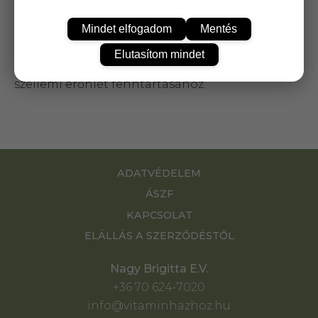
A C-, A- és D vitaminok hozzájárulnak az
immunrendszer normál működéséhez. A ginkgo
Mindet elfogadom
Mentés
biloba hozzájárul a keringési rendszer normál
működéséhez, a megfelelő véráramláshoz. A
Elutasítom mindet
ginzeng hozzájárul a megfelelő fizikai és
szellemi erőnlét fenntartásához.
ADATVÉDELEM
ÁSZF
KAPCSOLAT
ELÁLLÁS A SZERZŐDÉSTŐL
Nagy Brigitta E.V.
+36 70 624-7020
info@vitaminhazhoz.hu