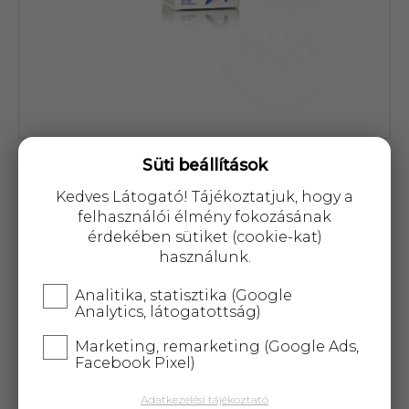
Cikkszám: 52969
Süti beállítások
4 172 Ft
Kedves Látogató! Tájékoztatjuk, hogy a
felhasználói élmény fokozásának
érdekében sütiket (cookie-kat)
használunk.
Analitika, statisztika (Google
Analytics, látogatottság)
KOSÁRBA
Marketing, remarketing (Google Ads,
Facebook Pixel)
25 000 Ft
felett
5 kg-ig
ingyenes kiszállítás!
Adatkezelési tájékoztató