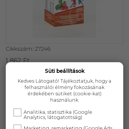
Cikkszám: 27246
1 862 Ft
Süti beállítások
Kedves Látogató! Tájékoztatjuk, hogy a
felhasználói élmény fokozásának
érdekében sütiket (cookie-kat)
KOSÁRBA
használunk.
Analitika, statisztika (Google
25 000 Ft
felett
5 kg-ig
ingyenes kiszállítás!
Analytics, látogatottság)
Marketing, remarketing (Google Ads,