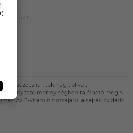
ói
t)
kiszállítás!
rgó-,búzacsíra-, tökmag-, oliva-,
ökben elenyésző mennyiségben található meg.A
az. Az E-vitamin hozzájárul a sejtek oxidatív