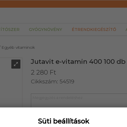
TÍTÓSZER
GYÓGYNÖVÉNY
ÉTRENDKIEGÉSZÍTŐ
/ Egyéb vitaminok
Jutavit e-vitamin 400 100 db
2 280 Ft
Cikkszám: 54519
Süti beállítások