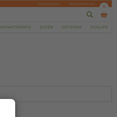
Regisztráció
Bejelentkezés
0
AROMATERÁPIA
EGYÉB
DOTERRA
DUOLIFE