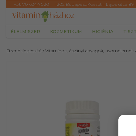
+36 70 624-7020
1202.Budapest.Kossuth Lajos utca 89
ÉLELMISZER
KOZMETIKUM
HIGIÉNIA
TISZ
Étrendkiegészítő
/ Vitaminok, ásványi anyagok, nyomelemek