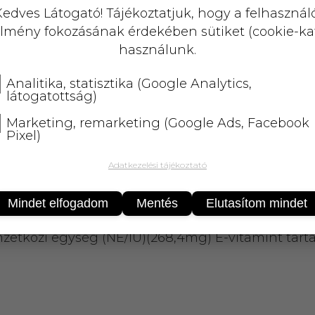
KOSÁRBA
edves Látogató! Tájékoztatjuk, hogy a felhasznál
lmény fokozásának érdekében sütiket (cookie-ka
25 000 Ft
felett
5 kg-ig
ingyenes 
használunk.
Analitika, statisztika (Google Analytics,
látogatottság)
Marketing, remarketing (Google Ads, Facebook
Pixel)
Adatkezelési tájékoztató
tartozik. Forrása a növényi olajok, tehát a naprafo
Mindet elfogadom
Mentés
Elutasítom mindet
 gabonacsírák, mandula. Zöldségekben, gyümölcs
tközi egység (NE/IU)(268,4mg) E-vitamint tartalm