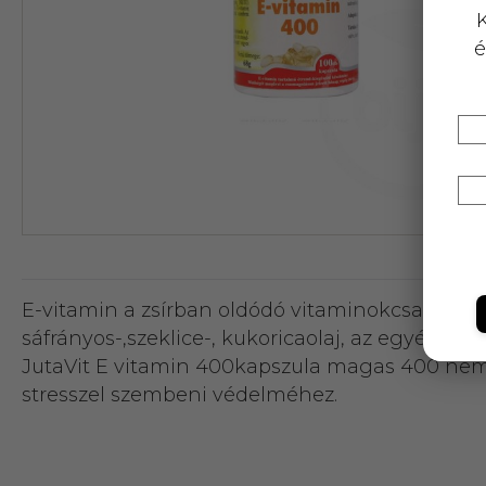
K
é
E-vitamin a zsírban oldódó vitaminokcsaládjába 
sáfrányos-,szeklice-, kukoricaolaj, az egyéb
JutaVit E vitamin 400kapszula magas 400 nemze
stresszel szembeni védelméhez.