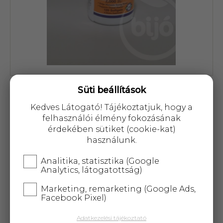
Cikkszám: 38175
Süti beállítások
3 367 Ft
Kedves Látogató! Tájékoztatjuk, hogy a
felhasználói élmény fokozásának
érdekében sütiket (cookie-kat)
használunk.
Analitika, statisztika (Google
Analytics, látogatottság)
KOSÁRBA
Marketing, remarketing (Google Ads,
Facebook Pixel)
25 000 Ft
felett
5 kg-ig
ingyenes kiszállítás!
Adatkezelési tájékoztató