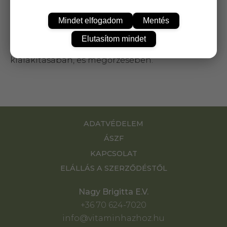
NOW D-3 2000 IU A D-vitamin közvetlenül
befolyásolja a csontképződést, elősegíti a
Mindet elfogadom
Mentés
kalcium és a foszfor felszívódását. Részt vesz a
normál sejtosztódásban, a vér kalciumszintjének
Elutasítom mindet
fenntartásában, a fogazat normál szerkezetének
kialakításában, és megőrzésében.
ADATVÉDELEM
ÁSZF
KAPCSOLAT
ELÁLLÁS A SZERZŐDÉSTŐL
Nagy Brigitta E.V.
+36 70 624-7020
info@vitaminhazhoz.hu