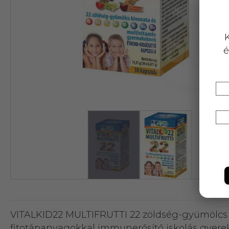
K
é
VITALKID22 MULTIFRUTTI 22 zöldség-gyümölcs 
fitotápanyagokkal immunerősítő iskolás gy