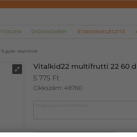
TÍTÓSZER
GYÓGYNÖVÉNY
ÉTRENDKIEGÉSZÍTŐ
/ Egyéb vitaminok
Vitalkid22 multifrutti 22 60 
5 775 Ft
Cikkszám: 49760