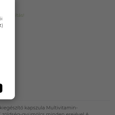
kiszállítás!
ói
t)
iegészítő kapszula Multivitamin-
zöldség-gyümölcs minden erejével A