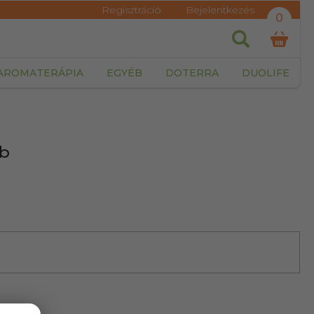
Regisztráció
Bejelentkezés
0
AROMATERÁPIA
EGYÉB
DOTERRA
DUOLIFE
db