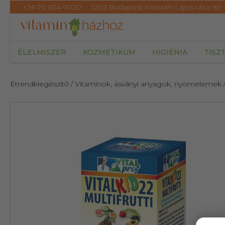
+36 70 624-7020
1202.Budapest.Kossuth Lajos utca 89
ÉLELMISZER
KOZMETIKUM
HIGIÉNIA
TISZ
Étrendkiegészítő
/ Vitaminok, ásványi anyagok, nyomelemek