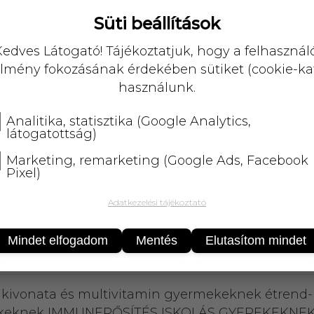
KOSÁRBA
Süti beállítások
25 000 Ft
felett
5 kg-ig
ingyenes 
edves Látogató! Tájékoztatjuk, hogy a felhasznál
lmény fokozásának érdekében sütiket (cookie-ka
használunk.
Analitika, statisztika (Google Analytics,
látogatottság)
Marketing, remarketing (Google Ads, Facebook
Pixel)
Adatkezelési tájékoztató
Mindet elfogadom
Mentés
Elutasítom mindet
kivonata és multivitamin gyermekeknek étrend-k
erekeknek IMMUNERŐSÍTÉS ISKOLÁS GYEREKEKNEK 