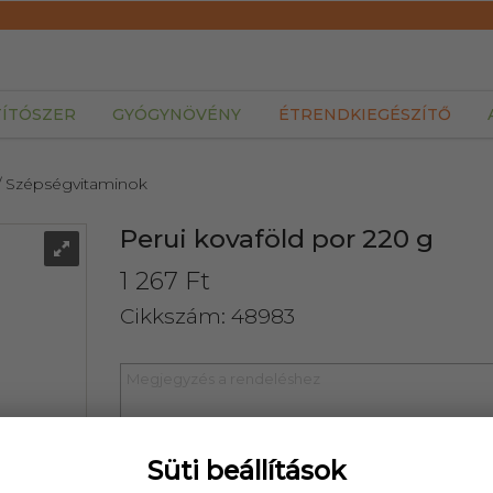
TÍTÓSZER
GYÓGYNÖVÉNY
ÉTRENDKIEGÉSZÍTŐ
/ Szépségvitaminok
Perui kovaföld por 220 g
1 267 Ft
Cikkszám: 48983
Süti beállítások