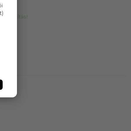
ói
t)
kiszállítás!