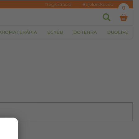
Regisztráció
Bejelentkezés
0
AROMATERÁPIA
EGYÉB
DOTERRA
DUOLIFE