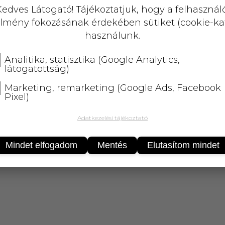
A termék átmenetileg nem rendelhető!
edves Látogató! Tájékoztatjuk, hogy a felhasznál
lmény fokozásának érdekében sütiket (cookie-ka
25 000 Ft
felett
5 kg-ig
ingyenes 
használunk.
Analitika, statisztika (Google Analytics,
látogatottság)
Marketing, remarketing (Google Ads, Facebook
Pixel)
Adatkezelési tájékoztató
Mindet elfogadom
Mentés
Elutasítom mindet