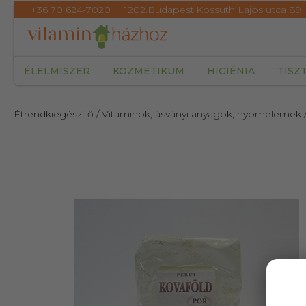
+36 70 624-7020
1202.Budapest.Kossuth Lajos utca 89
ÉLELMISZER
KOZMETIKUM
HIGIÉNIA
TISZ
Étrendkiegészítő
/ Vitaminok, ásványi anyagok, nyomelemek