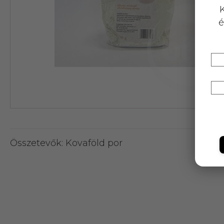
K
é
Összetevők: Kovaföld por