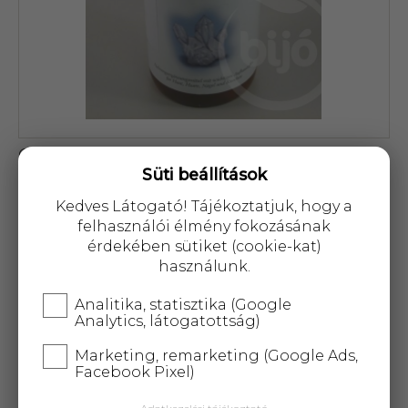
Cikkszám: 30155
Süti beállítások
5 321 Ft
Kedves Látogató! Tájékoztatjuk, hogy a
felhasználói élmény fokozásának
érdekében sütiket (cookie-kat)
használunk.
Analitika, statisztika (Google
KOSÁRBA
Analytics, látogatottság)
Marketing, remarketing (Google Ads,
25 000 Ft
felett
5 kg-ig
ingyenes kiszállítás!
Facebook Pixel)