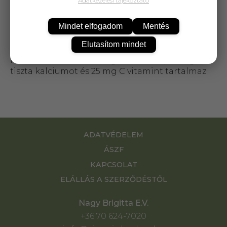
Adatkezelési tájékoztató
Testünknek szüksége van a bőr, haj, körmök és
csontok egészségesen tartásához kalciumra,
Mindet elfogadom
Mentés
kovaföldre és C vitaminra. A C vitamin az
egészséges kötőszövetekhez nélkülözhetetlen,
Elutasítom mindet
mivel a kollagén felépítésében közreműködik.
Minden kapszula 250 mg kovaföldet, 40 mg
tiszta kalciumot és 25 mg C vitamint tartalmaz.
ADATVÉDELEM
ÁSZF
KAPCSOLAT
ELÁLLÁS A SZERZŐDÉSTŐL
Nagy Brigitta E.V.
+36 70 624-7020