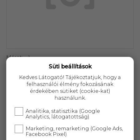
Méret
1
Süti beállítások
Szín
zöld
Kedves Látogató! Tájékoztatjuk, hogy a
0 Ft
felhasználói élmény fokozásának
érdekében sütiket (cookie-kat)
használunk.
Analitika, statisztika (Google
Analytics, látogatottság)
A termék átmenetileg nem
Marketing, remarketing (Google Ads,
rendelhető!
Facebook Pixel)