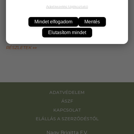
Adatkezelési tájékoztató
25 000 Ft
felett
5 kg-ig
ingyenes kiszállítás!
Mindet elfogadom
Mentés
Elutasítom mindet
Fő előnyök
RÉSZLETEK »»
ADATVÉDELEM
ÁSZF
KAPCSOLAT
ELÁLLÁS A SZERZŐDÉSTŐL
Nagy Brigitta E.V.