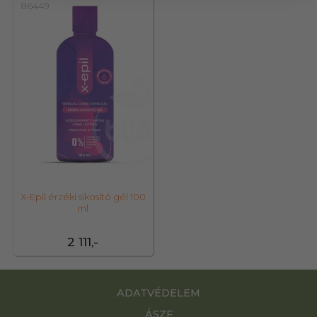
86449
X-Epil érzéki síkosító gél 100
ml
2 111,-
ADATVÉDELEM
ÁSZF