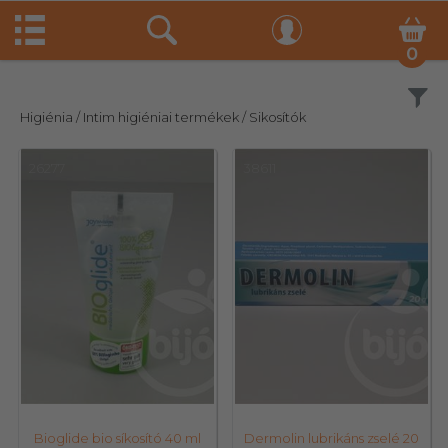
0
Szűrés
Higiénia
/ Intim higiéniai termékek
/ Sikosítók
26277
38611
Bioglide bio síkosító 40 ml
Dermolin lubrikáns zselé 20