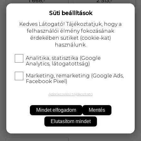
1 668,-
2 513,-
Süti beállítások
86496
20277
Kedves Látogató! Tájékoztatjuk, hogy a
felhasználói élmény fokozásának
érdekében sütiket (cookie-kat)
használunk.
Analitika, statisztika (Google
Analytics, látogatottság)
Marketing, remarketing (Google Ads,
Facebook Pixel)
Adatkezelési tájékoztató
Masculan warming pumpás
Sába intim síkositó gél 75 g
sikosító gél 75 ml
Mindet elfogadom
Mentés
Elutasítom mindet
2 513,-
3 558,-