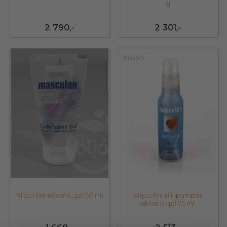
g
2 790,-
2 301,-
35054
86495
Masculan síkosító gél 50 ml
Masculan silk pumpás
sikosító gél 75 ml