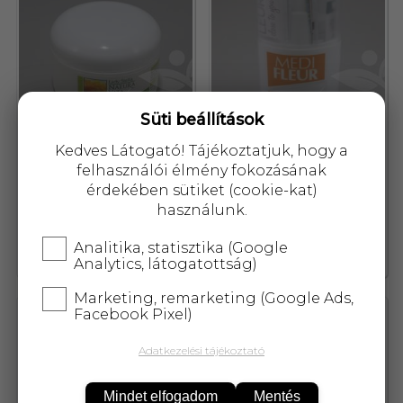
Süti beállítások
Kedves Látogató! Tájékoztatjuk, hogy a
felhasználói élmény fokozásának
érdekében sütiket (cookie-kat)
Lady Stella natura vita
Medi Fleur lábkrém
használunk.
sarokpuhító krém 125 ml
cukorbetegeknek 100 ml
Analitika, statisztika (Google
2 236,-
8 709,-
Analytics, látogatottság)
Marketing, remarketing (Google Ads,
Facebook Pixel)
14643
85875
Adatkezelési tájékoztató
Mindet elfogadom
Mentés