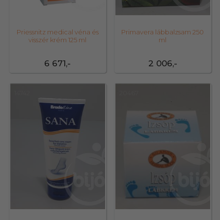
Priessnitz medical véna és
Primavera lábbalzsam 250
visszér krém 125 ml
ml
6 671,-
2 006,-
14742
20467