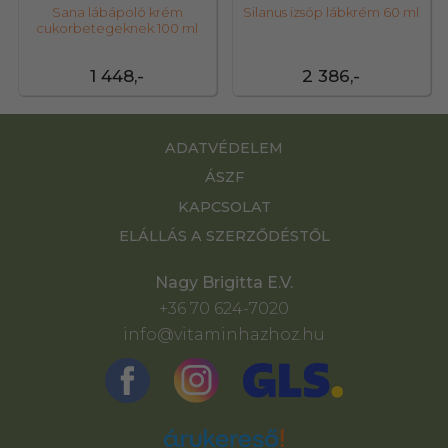
Sana lábápoló krém
Silanus izsóp lábkrém 60 ml
cukorbetegeknek 100 ml
1 448,-
2 386,-
ADATVÉDELEM
ÁSZF
KAPCSOLAT
ELÁLLÁS A SZERZŐDÉSTŐL
Nagy Brigitta E.V.
+36 70 624-7020
info@vitaminhazhoz.hu