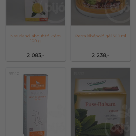
Naturland lábpuhító krém
Petra lábápoló gél 500 ml
100 g
2 083,-
2 238,-
55140
19353