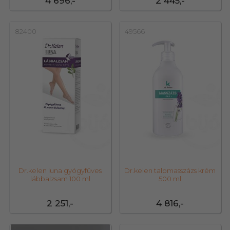
4 696,-
2 445,-
82400
49566
Dr.kelen luna gyógyfüves
Dr.kelen talpmasszázs krém
lábbalzsam 100 ml
500 ml
2 251,-
4 816,-