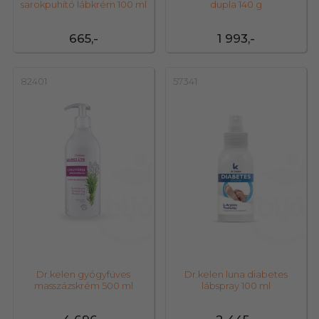
sarokpuhító lábkrém 100 ml
dupla 140 g
665,-
1 993,-
82401
57341
Dr.kelen gyógyfüves
Dr.kelen luna diabetes
masszázskrém 500 ml
lábspray 100 ml