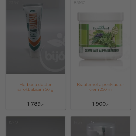
23641
83167
Herbária doctor
Krauterhof alpenkrauter
sarokbalzsam 50 g
krém 250 ml
1 789,-
1 900,-
15719
14641