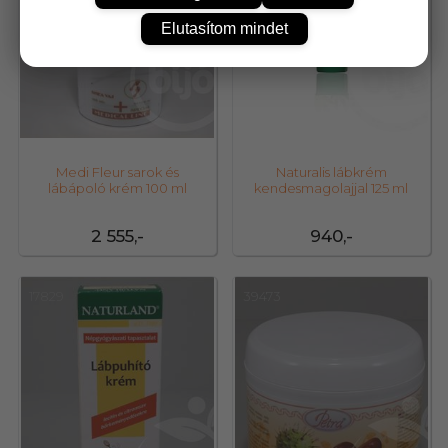
Elutasítom mindet
Medi Fleur sarok és
Naturalis lábkrém
lábápoló krém 100 ml
kendesmagolajjal 125 ml
2 555,-
940,-
17829
39473