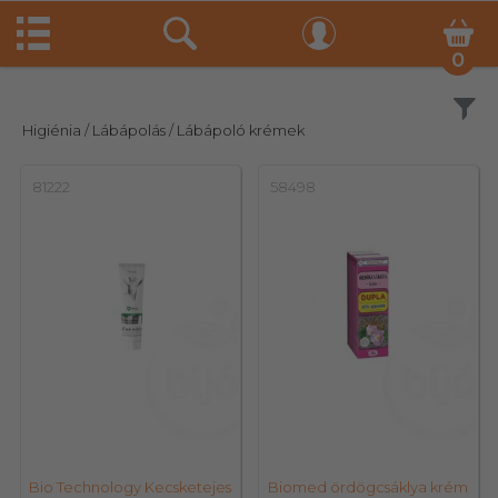
0
Szűrés
Higiénia
/ Lábápolás
/ Lábápoló krémek
81222
58498
Bio Technology Kecsketejes
Biomed ördögcsáklya krém