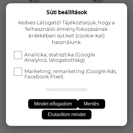
631,-
631,-
Süti beállítások
48969
48966
Kedves Látogató! Tájékoztatjuk, hogy a
felhasználói élmény fokozásának
érdekében sütiket (cookie-kat)
használunk.
Analitika, statisztika (Google
Analytics, látogatottság)
Marketing, remarketing (Google Ads,
Facebook Pixel)
Adatkezelési tájékoztató
Going színterápiás wellness
Going színterápiás wellness
lepedő sárga 1 db
lepedő világos kék 1 db
Mindet elfogadom
Mentés
Elutasítom mindet
631,-
631,-