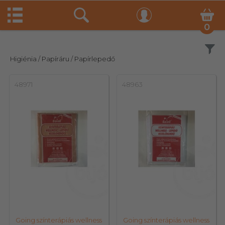
0
Szűrés
Higiénia
/ Papíráru
/ Papírlepedő
48971
48963
Going színterápiás wellness
Going színterápiás wellness