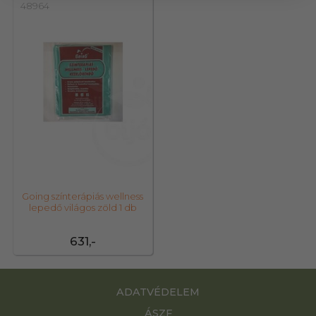
48964
Going színterápiás wellness
lepedő világos zöld 1 db
631,-
ADATVÉDELEM
ÁSZF