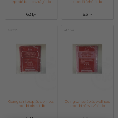
lepedő barackvirág 1 db
lepedő fehér 1 db
631,-
631,-
48975
48974
Going színterápiás wellness
Going színterápiás wellness
lepedő piros 1 db
lepedő rózsaszín 1 db