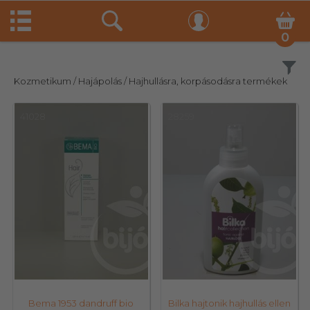
0
Szűrés
Kozmetikum
/ Hajápolás
/ Hajhullásra, korpásodásra termékek
41028
28259
Bema 1953 dandruff bio
Bilka hajtonik hajhullás ellen