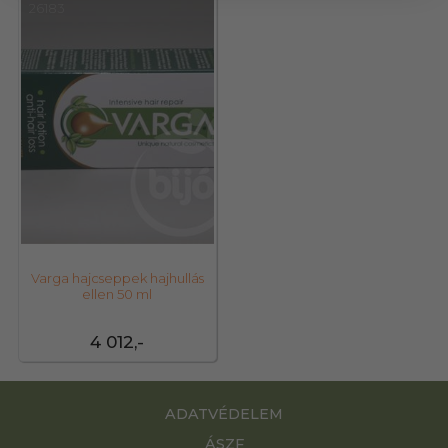
26183
Varga hajcseppek hajhullás
ellen 50 ml
4 012,-
ADATVÉDELEM
ÁSZF