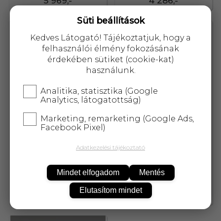
5 969,-
4 286,-
Süti beállítások
85321
56745
Kedves Látogató! Tájékoztatjuk, hogy a
felhasználói élmény fokozásának
érdekében sütiket (cookie-kat)
használunk.
Analitika, statisztika (Google
Analytics, látogatottság)
Marketing, remarketing (Google Ads,
Facebook Pixel)
Adatkezelési tájékoztató
Dr.immun 25
Parusan stimuláló sampon
gyógynövényes hajcseppek
nőknek 200 ml
Mindet elfogadom
Mentés
koffeinnel és biokávé k
Elutasítom mindet
4 434,-
6 079,-