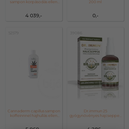
sampon korpásodás ellen
200 ml
200 ml
4 039,-
0,-
52579
39086
Cannaderm capillus sampon
Dr.immun 25
koffeinnnel hajhullás ellen
gyógynövényes hajcseppek
150 ml
50 ml