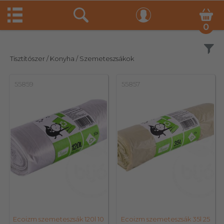
0
Szűrés
Tisztítószer
/ Konyha
/ Szemeteszsákok
55859
55857
Ecoizm szemeteszsák 120l 10
Ecoizm szemeteszsák 35l 25