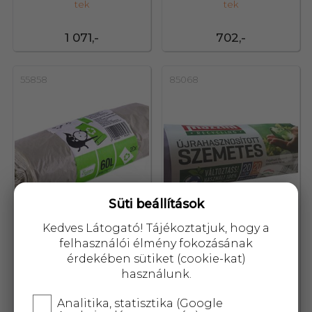
tek
tek
1 071,-
702,-
55858
85068
Süti beállítások
Kedves Látogató! Tájékoztatjuk, hogy a
felhasználói élmény fokozásának
érdekében sütiket (cookie-kat)
Ecoizm szemeteszsák 60l 20
Mazzini újrahasznosított
használunk.
tek
szemeteszsák 20L 20 db
Analitika, statisztika (Google