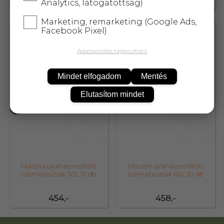
810,-
433,-
Analytics, látogatottság)
Marketing, remarketing (Google Ads,
Facebook Pixel)
85069
85070
Adatkezelési tájékoztató
Mindet elfogadom
Mentés
Elutasítom mindet
Mazzini újrahasznosított
Mazzini újrahasznosított
szemeteszsák 30L 15 db
szemeteszsák 60L 10 db
454,-
458,-