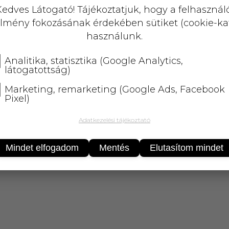
KOSÁRBA
edves Látogató! Tájékoztatjuk, hogy a felhasznál
lmény fokozásának érdekében sütiket (cookie-ka
25 000 Ft
felett
5 kg-ig
ingyenes 
használunk.
Analitika, statisztika (Google Analytics,
látogatottság)
Marketing, remarketing (Google Ads, Facebook
Pixel)
Adatkezelési tájékoztató
terhelo lelki szorongástól; Koncentrálja a figy
Mindet elfogadom
Mentés
Elutasítom mindet