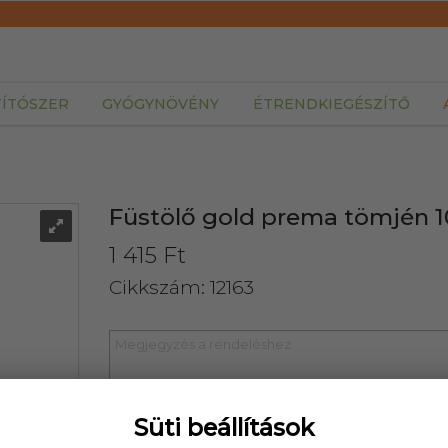
TÍTÓSZER
GYÓGYNÖVÉNY
ÉTRENDKIEGÉSZÍTŐ
Füstölő gold prema tömjén 1
1 415 Ft
Cikkszám: 12163
Süti beállítások