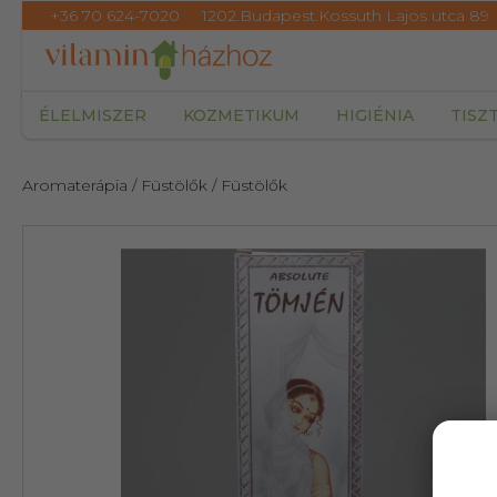
+36 70 624-7020
1202.Budapest.Kossuth Lajos utca 89
ÉLELMISZER
KOZMETIKUM
HIGIÉNIA
TISZ
Aromaterápia
/ Füstölők
/ Füstölők