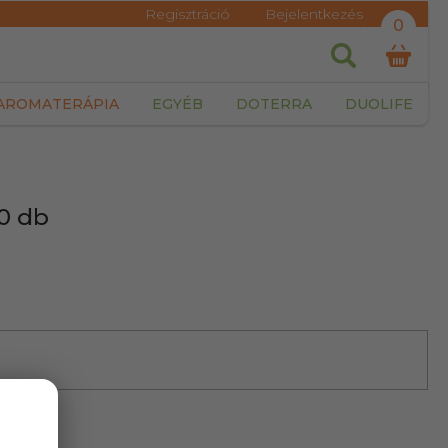
Regisztráció
Bejelentkezés
0
AROMATERÁPIA
EGYÉB
DOTERRA
DUOLIFE
0 db