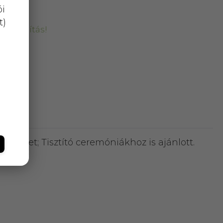
ói
t)
kiszállítás!
elmet; Tisztító ceremóniákhoz is ajánlott.