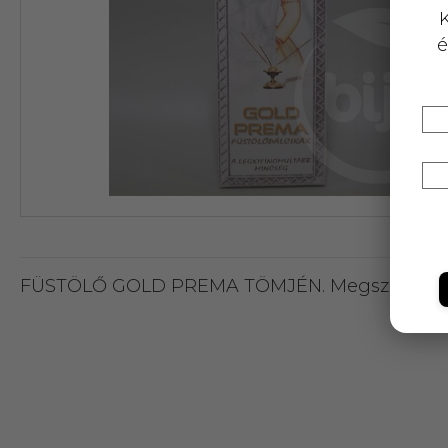
K
é
FÜSTÖLŐ GOLD PREMA TÖMJÉN. Megszabadít a meg