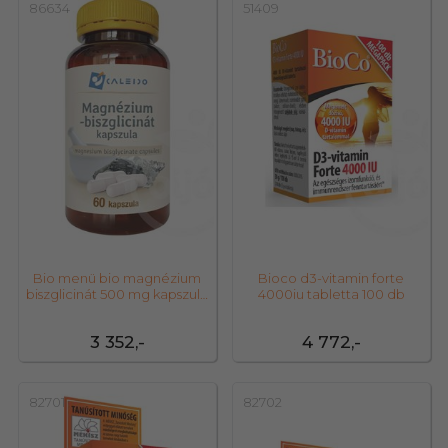
86634
51409
Bio menü bio magnézium
Bioco d3-vitamin forte
biszglicinát 500 mg kapszula
4000iu tabletta 100 db
60 db
3 352,-
4 772,-
82701
82702