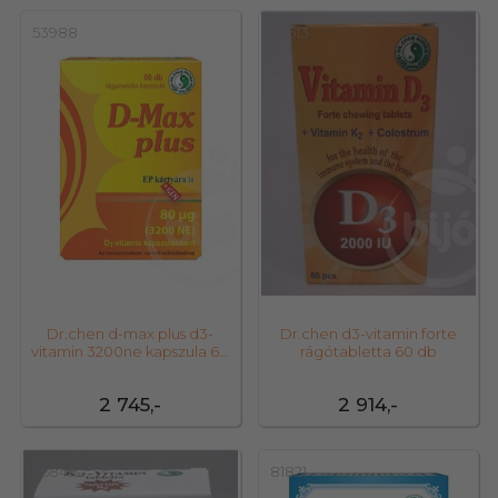
53988
44513
Dr.chen d-max plus d3-
Dr.chen d3-vitamin forte
vitamin 3200ne kapszula 60
rágótabletta 60 db
db
2 745,-
2 914,-
26849
81821