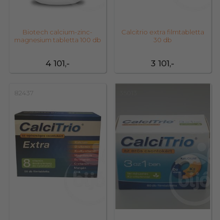
Biotech calcium-zinc-
Calcitrio extra filmtabletta
magnesium tabletta 100 db
30 db
4 101,-
3 101,-
82437
35013