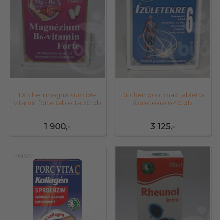
Dr.chen magnézium b6-
Dr.chen porc max tabletta
vitamin forte tabletta 30 db
łízületekre 6 40 db
1 900,-
3 125,-
26822
26901