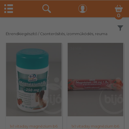
0
Szűrés
Étrendkiegészítő
/ Csonterősítés, izomműködés, reuma
19238
34568
1x1 vitaday magnézium b6
1x1 vitaday magnézium b6