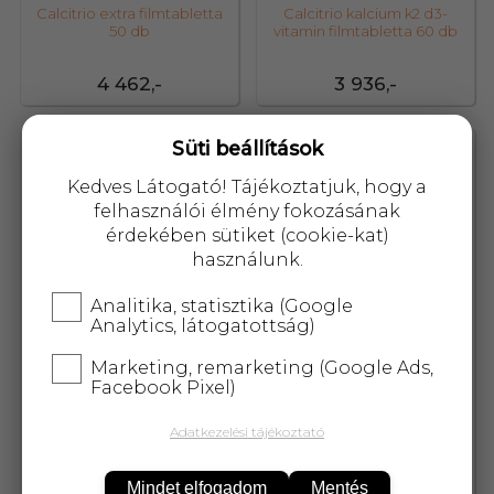
Calcitrio extra filmtabletta
Calcitrio kalcium k2 d3-
50 db
vitamin filmtabletta 60 db
4 462,-
3 936,-
Süti beállítások
83601
84770
Kedves Látogató! Tájékoztatjuk, hogy a
felhasználói élmény fokozásának
érdekében sütiket (cookie-kat)
használunk.
Analitika, statisztika (Google
Analytics, látogatottság)
Marketing, remarketing (Google Ads,
Facebook Pixel)
Adatkezelési tájékoztató
Caleido MSM por 250 g
Caleido okinawai korall
kalcium kapszula 60 db
Mindet elfogadom
Mentés