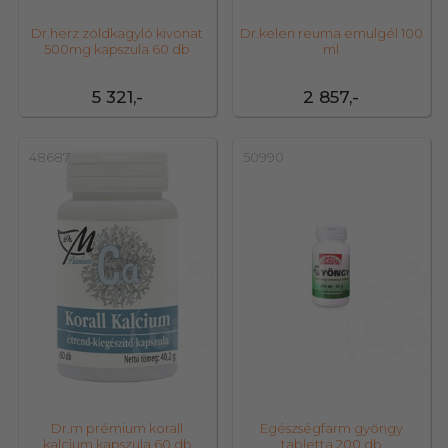
Dr.herz zöldkagyló kivonat
Dr.kelen reuma emulgél 100
500mg kapszula 60 db
ml
5 321,-
2 857,-
48687
50990
Dr.m prémium korall
Egészségfarm gyöngy
kalcium kapszula 60 db
tabletta 200 db