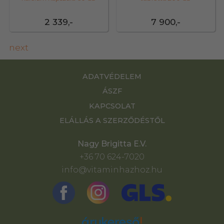
2 339,-
7 900,-
next
ADATVÉDELEM
ÁSZF
KAPCSOLAT
ELÁLLÁS A SZERZŐDÉSTŐL
Nagy Brigitta E.V.
+36 70 624-7020
info@vitaminhazhoz.hu