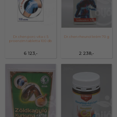
Dr.chen porc-vita c 5
Dr.chen rheunol krém 70 g
proenzim tabletta 100 db
6 123,-
2 238,-
43204
20774