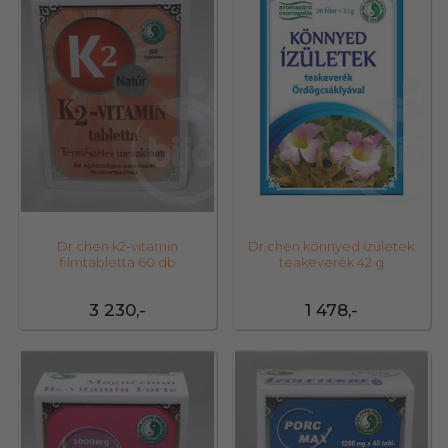
Dr.chen k2-vitamin
Dr.chen könnyed ízületek
filmtabletta 60 db
teakeverék 42 g
3 230,-
1 478,-
20732
23617