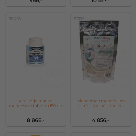
988,-
10 557,-
58055
87199
Alg-Börje marine
Balancemag magnézium-
magnesium tabletta 150 db
citrát, -glicinát, -taurát
tartalmú étr
8 868,-
4 856,-