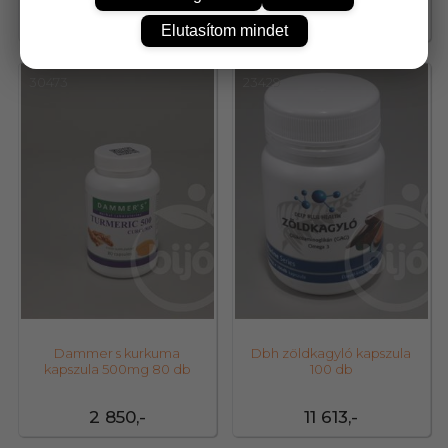
3 990,-
3 771,-
Elutasítom mindet
30473
23429
Dammer s kurkuma
Dbh zöldkagyló kapszula
kapszula 500mg 80 db
100 db
2 850,-
11 613,-