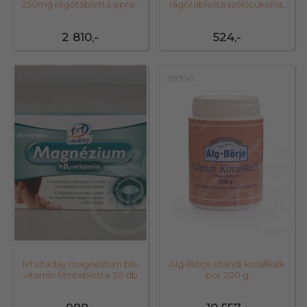
250mg rágótabletta epres
rágótabletta szőlőcukorral
45 db
málna 17
2 810,-
524,-
34609
39396
1x1 vitaday magnézium b6-
Alg-Börje izlandi korallkalk
vitamin filmtabletta 30 db
por 200 g