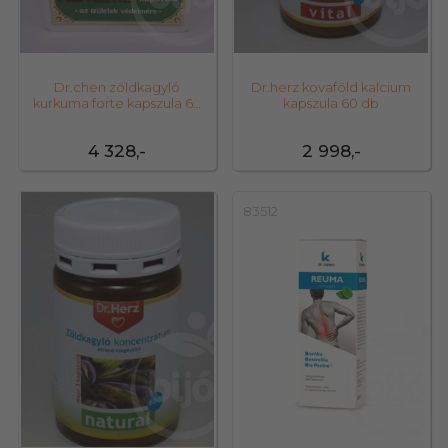
Dr.chen zöldkagyló
Dr.herz kovaföld kalcium
kurkuma forte kapszula 60
kapszula 60 db
db
4 328,-
2 998,-
23652
83512