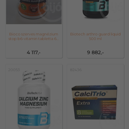
Bioco szerves magnézium
Biotech arthro guard liquid
stop b6-vitamin tabletta 60
500 ml
db
4 117,-
9 882,-
20053
82436