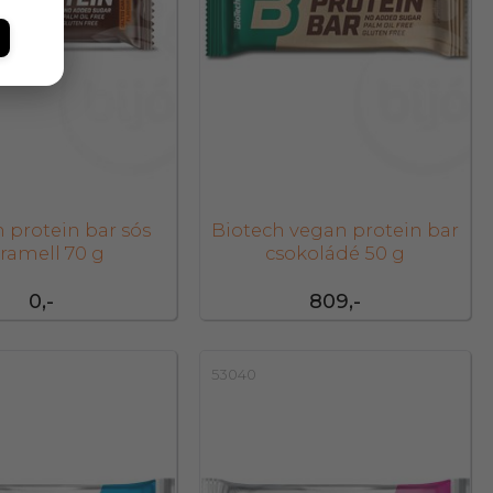
 protein bar sós
Biotech vegan protein bar
ramell 70 g
csokoládé 50 g
0,-
809,-
53040