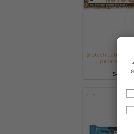
Biotech oatnuts za
pekándiós 70
K
é
547,-
87156