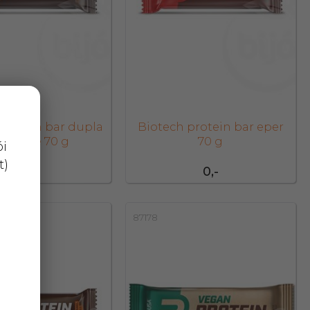
protein bar dupla
Biotech protein bar eper
okoládé 70 g
70 g
ói
t)
0,-
0,-
87178