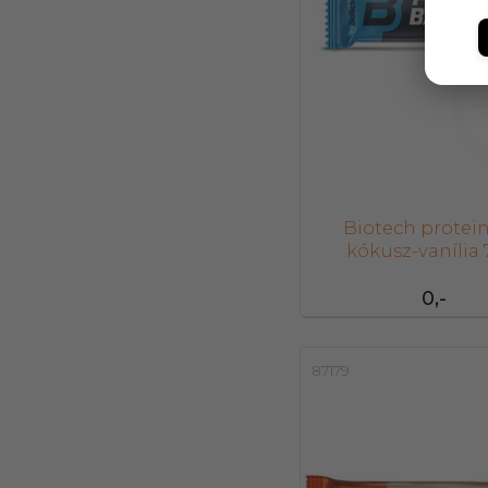
Biotech protein
kókusz-vanília 
0,-
87179