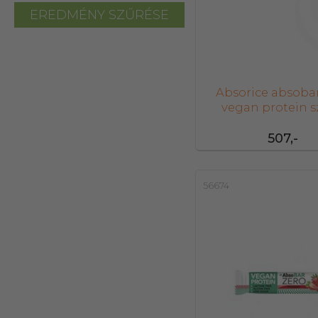
EREDMÉNY SZŰRÉSE
Absorice absoba
vegan protein s
mogyoróvaj 4
507,-
56674