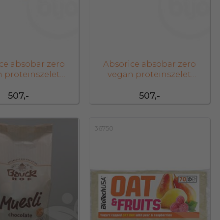
ce absobar zero
Absorice absobar zero
 proteinszelet
vegan proteinszelet
ffee pie 40 g
chocolate brownie
507,-
507,-
36750