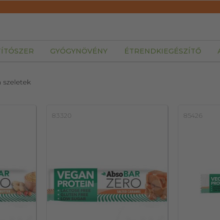
TÍTÓSZER
GYÓGYNÖVÉNY
ÉTRENDKIEGÉSZÍTŐ
n szeletek
83320
85426