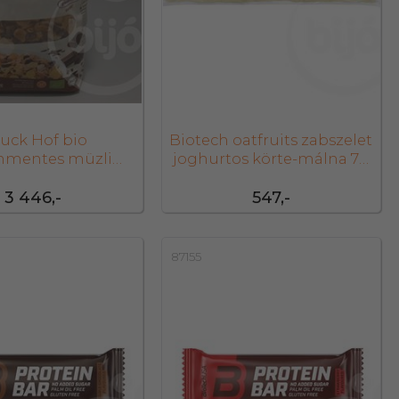
uck Hof bio
Biotech oatfruits zabszelet
nmentes müzli
joghurtos körte-málna 70
csokis 300 g
g
3 446,-
547,-
87155