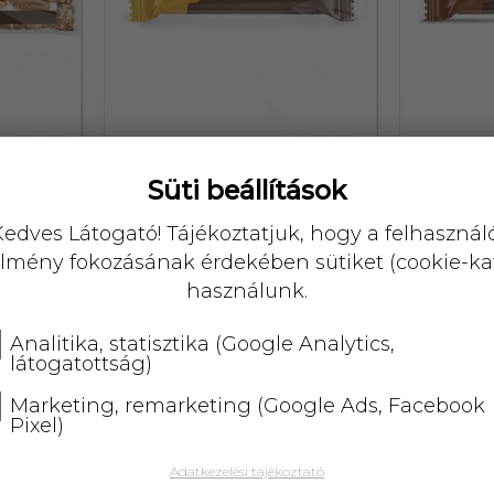
Süti beállítások
bszelet
Biotech protein bar banán
Biotech 
 g
70 g
cs
edves Látogató! Tájékoztatjuk, hogy a felhasznál
lmény fokozásának érdekében sütiket (cookie-ka
0,-
használunk.
Analitika, statisztika (Google Analytics,
87158
87159
látogatottság)
Marketing, remarketing (Google Ads, Facebook
Pixel)
Adatkezelési tájékoztató