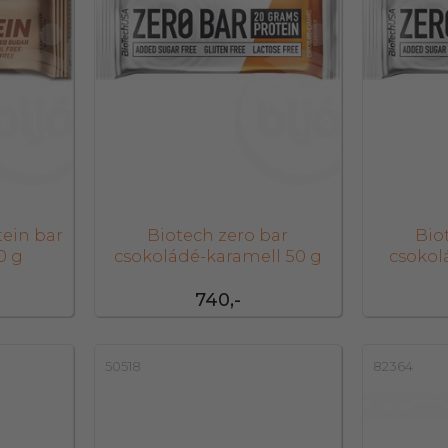
tein bar
Biotech zero bar
Bio
0 g
csokoládé-karamell 50 g
csokol
740,-
50518
82364