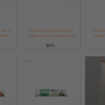
r zero
Absorice absobar zero
Absori
zelet
vegan protein szelet sós
vegan
0 g
karamel 40 g
bano
507,-
56673
33065