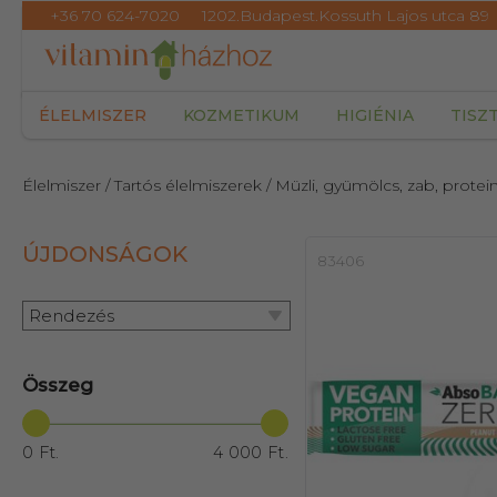
+36 70 624-7020
1202.Budapest.Kossuth Lajos utca 89
ÉLELMISZER
KOZMETIKUM
HIGIÉNIA
TISZ
Élelmiszer
/ Tartós élelmiszerek
/ Müzli, gyümölcs, zab, protei
ÚJDONSÁGOK
83406
Rendezés
Összeg
0 Ft.
4 000 Ft.