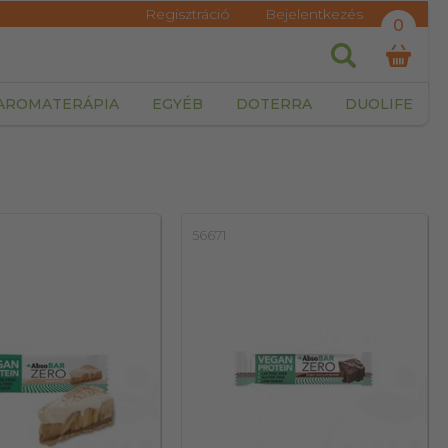
Regisztráció
Bejelentkezés
0
AROMATERÁPIA
EGYÉB
DOTERRA
DUOLIFE
56671