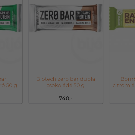
bar
Biotech zero bar dupla
Bomb
ó 50 g
csokoládé 50 g
citrom é
740,-