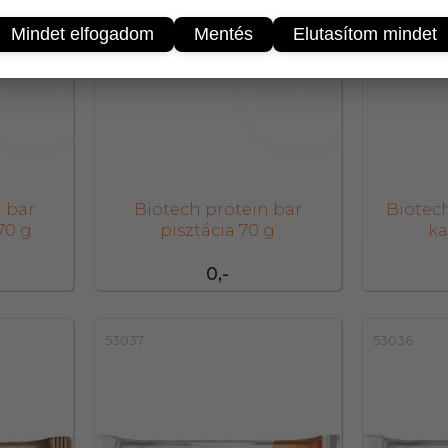
Mindet elfogadom
Mentés
Elutasítom mindet
 bar
Biotech protein bar
Biotech
70 g
pisztácia 70 g
ka
0,-
53037
53036