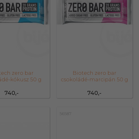
tech zero bar
Biotech zero bar
ádé-kókusz 50 g
csokoládé-marcipán 50 g
740,-
740,-
56587