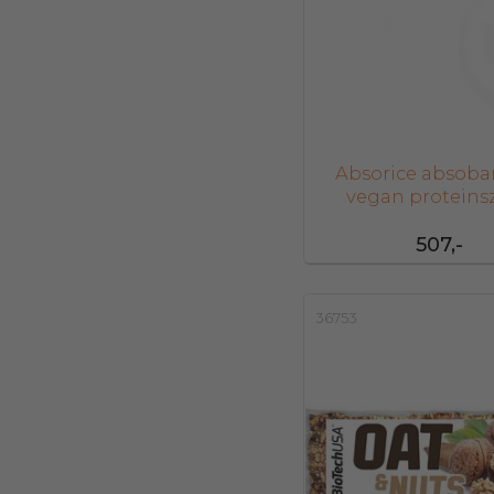
Absorice absoba
vegan proteinsz
strawberry 40
507,-
36753