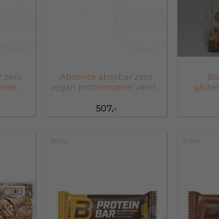
r zero
Absorice absobar zero
Ba
elet
vegan proteinszelet vanilla
gluté
 g
cookies 40
ét
507,-
87152
87154