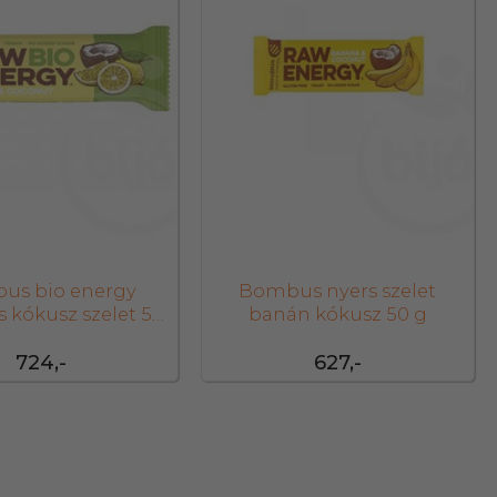
us bio energy
Bombus nyers szelet
s kókusz szelet 50
banán kókusz 50 g
g
724,-
627,-