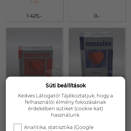
3 db
1 425,-
0,-
11260
11261
Süti beállítások
Kedves Látogató! Tájékoztatjuk, hogy a
felhasználói élmény fokozásának
érdekében sütiket (cookie-kat)
Óvszer masculan 1-es
Óvszer masculan 2-es érdes
használunk.
szupervékony 3 db
10 db
Analitika, statisztika (Google