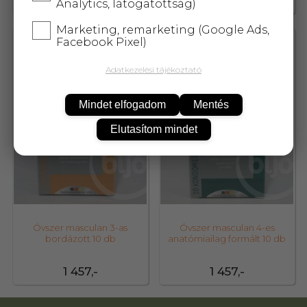
0,-
0,-
Analytics, látogatottság)
Marketing, remarketing (Google Ads,
Facebook Pixel)
11263
11265
Adatkezelési tájékoztató
Mindet elfogadom
Mentés
Elutasítom mindet
Óvszer masculan 3-as
Óvszer masculan 4-es
bordázott 10 db
anatómiailag formált 10 db
1 457,-
1 457,-