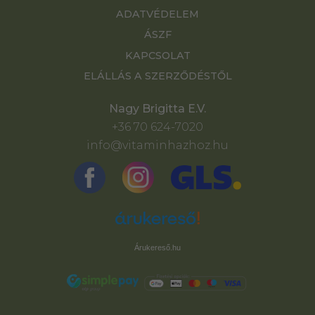
ADATVÉDELEM
ÁSZF
KAPCSOLAT
ELÁLLÁS A SZERZŐDÉSTŐL
Nagy Brigitta E.V.
+36 70 624-7020
info@vitaminhazhoz.hu
Árukereső.hu