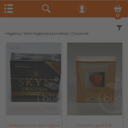
0
Szűrés
Higiénia
/ Intim higiéniai termékek
/ Óvszerek
36496
35042
Lifestyles óvszer skyn original
Masculan gold 3 db