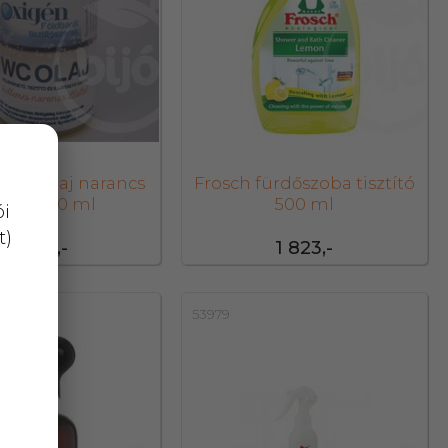
t wc olaj narancs
Frosch fürdőszoba tisztító
lattal 200 ml
500 ml
ói
t)
2 660,-
1 823,-
53979