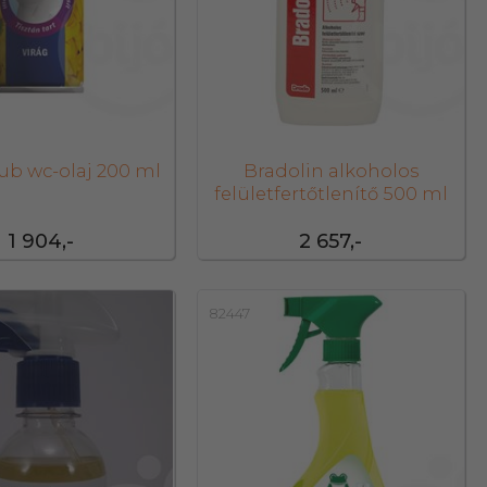
ub wc-olaj 200 ml
Bradolin alkoholos
felületfertőtlenítő 500 ml
1 904,-
2 657,-
82447