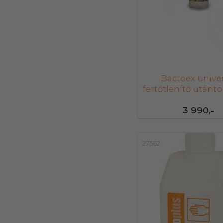
Bactoex univer
fertőtlenítő utántö
ml
3 990,-
27562