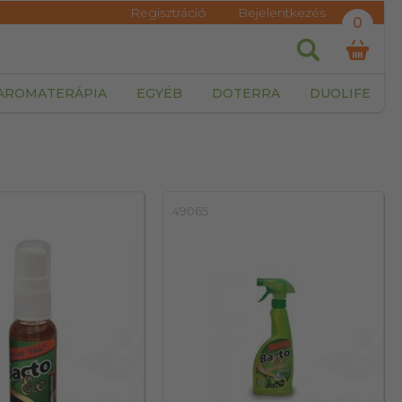
Regisztráció
Bejelentkezés
0
AROMATERÁPIA
EGYÉB
DOTERRA
DUOLIFE
49065