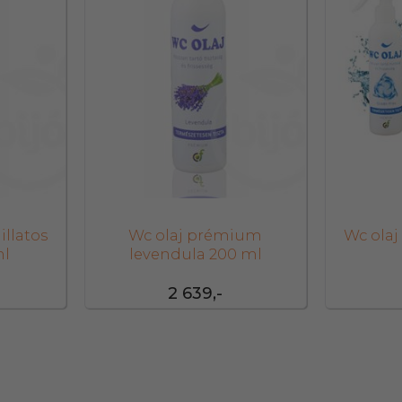
llatos
Wc olaj prémium
Wc ola
ml
levendula 200 ml
2 639,-