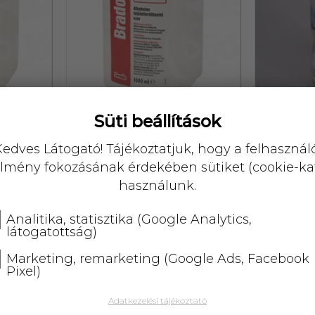
Süti beállítások
 és
Bradosept alkoholos
Földbará
500 ml
felületfertőtlenítő 1000 ml
il
edves Látogató! Tájékoztatjuk, hogy a felhasznál
lmény fokozásának érdekében sütiket (cookie-ka
3 876,-
használunk.
Analitika, statisztika (Google Analytics,
56310
83327
látogatottság)
Marketing, remarketing (Google Ads, Facebook
Pixel)
Adatkezelési tájékoztató