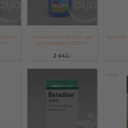
isztító
Almawin öko wc aktív gél
Bactoex 
0 ml
koncentrátum 750 ml
2 442,-
20911
26289