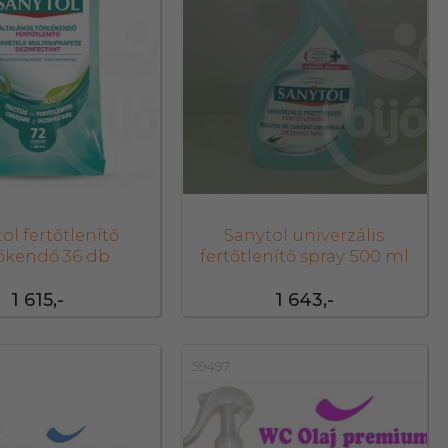
ol fertőtlenítő
Sanytol univerzális
lőkendő 36 db
fertőtlenítő spray 500 ml
1 615,-
1 643,-
59497