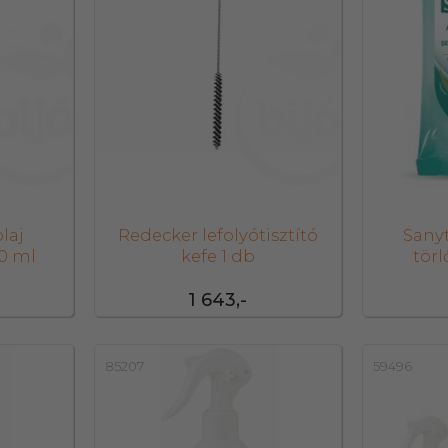
laj
Redecker lefolyótisztító
Sanyt
0 ml
kefe 1 db
tör
1 643,-
85207
59496