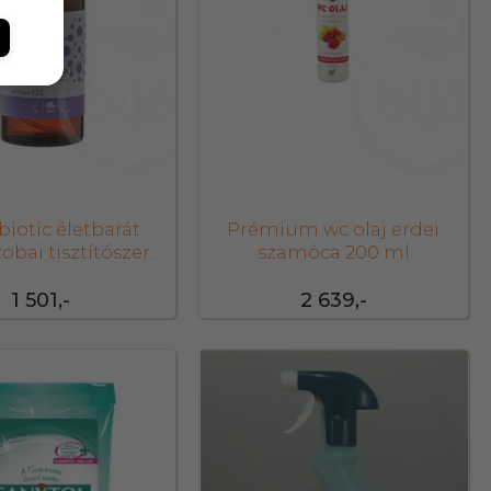
iotic életbarát
Prémium wc olaj erdei
obai tisztítószer
szamóca 200 ml
500 ml
1 501,-
2 639,-
46293