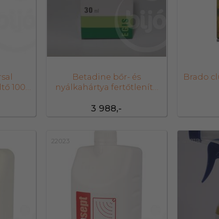
sal
Betadine bőr- és
Brado cl
ltő 1000
nyálkahártya fertőtlenítő
szer 30 ml
3 988,-
22023
47018