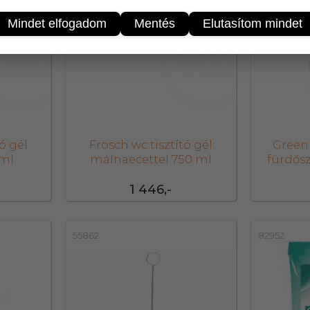
Mindet elfogadom
Mentés
Elutasítom mindet
ó gél
Frosch wc tisztító gél
Greenb
 ml
málnaecettel 750 ml
fürdősz
1 446,-
55862
82952