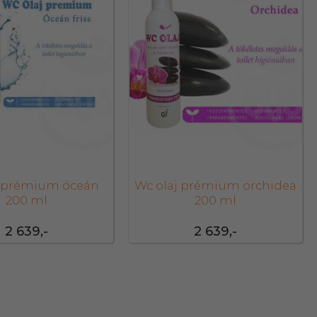
j prémium óceán
Wc olaj prémium orchidea
200 ml
200 ml
2 639,-
2 639,-