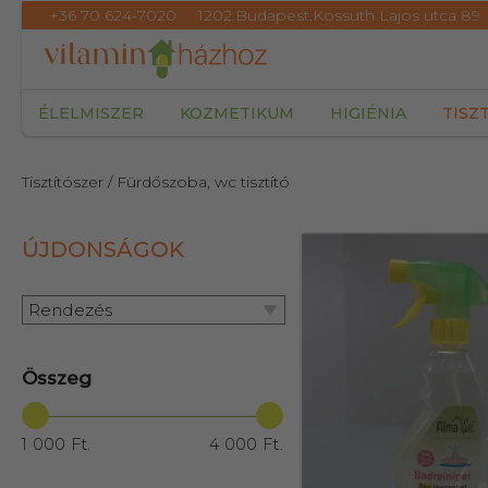
+36 70 624-7020
1202.Budapest.Kossuth Lajos utca 89
ÉLELMISZER
KOZMETIKUM
HIGIÉNIA
TISZ
Tisztítószer
/ Fürdőszoba, wc tisztító
ÚJDONSÁGOK
31482
Rendezés
Összeg
1 000 Ft.
4 000 Ft.