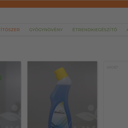
TÍTÓSZER
GYÓGYNÖVÉNY
ÉTRENDKIEGÉSZÍTŐ
39391
49067