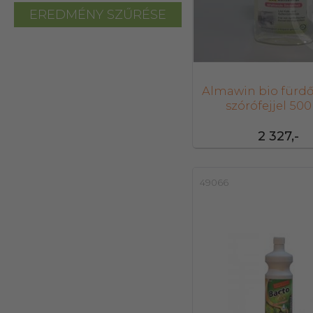
EREDMÉNY SZŰRÉSE
Almawin bio fürdőt
szórófejjel 50
2 327,-
49066