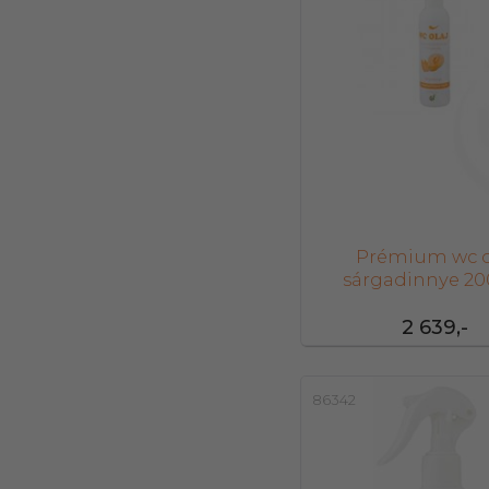
Prémium wc o
sárgadinnye 20
2 639,-
86342