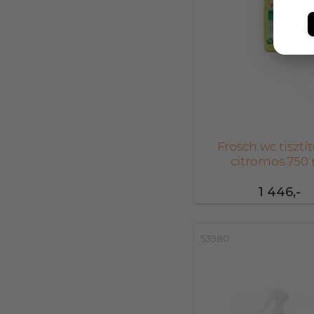
Frosch wc tisztít
citromos 750
1 446,-
53980