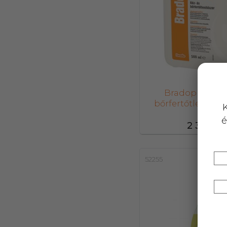
Bradoplus kéz-
bőrfertőtlenítő 
K
é
2 326,-
52255