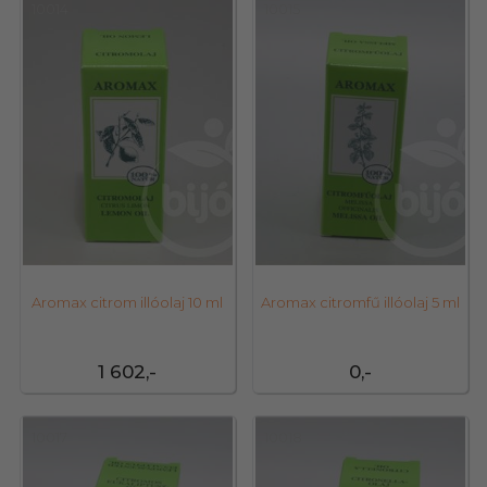
10014
10015
Aromax citrom illóolaj 10 ml
Aromax citromfű illóolaj 5 ml
1 602,-
0,-
10017
10018