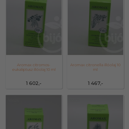
Aromax citromos-
Aromax citronella illóolaj 10
eukaliptusz illóolaj 10 ml
ml
1 602,-
1 467,-
10024
10021