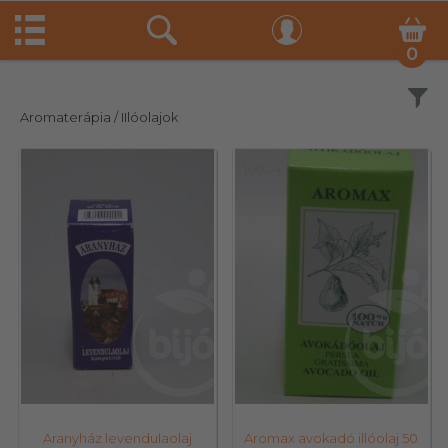
0
Szűrés
Aromaterápia
/ IIlóolajok
10348
10004
Aranyház levendulaolaj
Aromax avokadó illóolaj 50