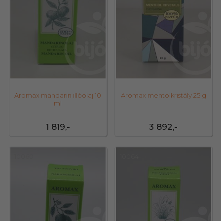
Aromax mandarin illóolaj 10
Aromax mentolkristály 25 g
ml
1 819,-
3 892,-
10060
10064