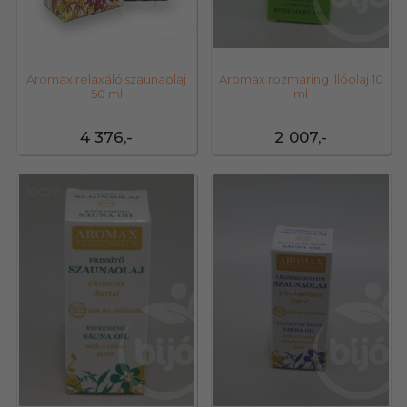
Aromax relaxáló szaunaolaj
Aromax rozmaring illóolaj 10
50 ml
ml
4 376,-
2 007,-
10070
10072