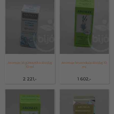
Aromax légúttisztító illóolaj
Aromax levendula illóolaj 10
10 ml
ml
2 221,-
1 602,-
10054
40357