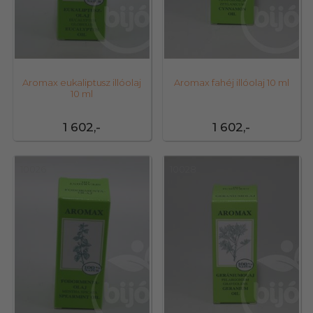
Aromax eukaliptusz illóolaj
Aromax fahéj illóolaj 10 ml
10 ml
1 602,-
1 602,-
10026
10028