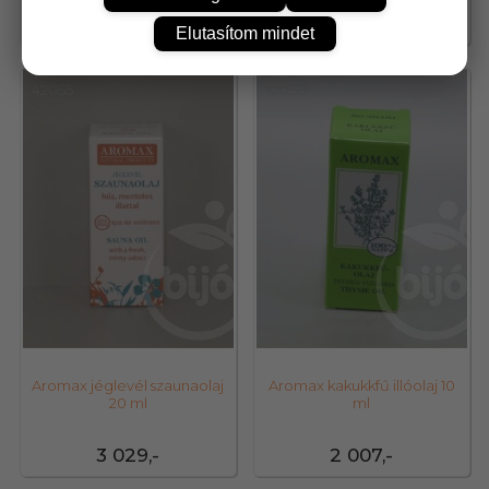
0,-
2 221,-
Elutasítom mindet
42055
10038
Aromax jéglevél szaunaolaj
Aromax kakukkfű illóolaj 10
20 ml
ml
3 029,-
2 007,-