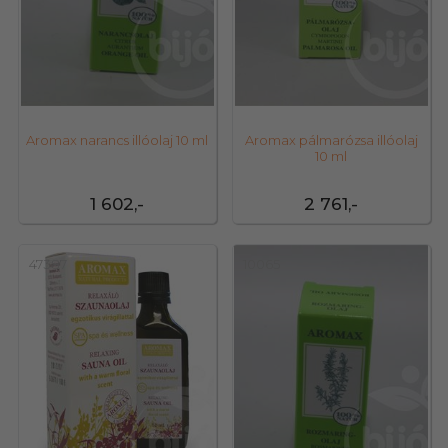
Aromax narancs illóolaj 10 ml
Aromax pálmarózsa illóolaj
10 ml
1 602,-
2 761,-
47387
10065