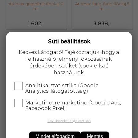
Aromax grapefruit illóolaj 10
Aromax ilang-ilang illóolaj 5
ml
ml
1 602,-
3 838,-
Süti beállítások
47379
10035
Kedves Látogató! Tájékoztatjuk, hogy a
felhasználói élmény fokozásának
érdekében sütiket (cookie-kat)
használunk.
Analitika, statisztika (Google
Analytics, látogatottság)
Marketing, remarketing (Google Ads,
Facebook Pixel)
Adatkezelési tájékoztató
Aromax indiai citromfű
Aromax jázmin illóolaj 10 ml
illóolaj 10 ml
Mindet elfogadom
Mentés