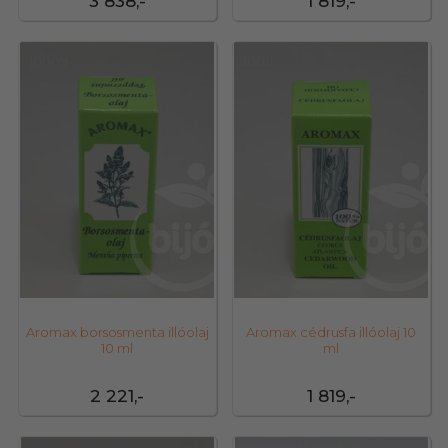
3 838,-
1 819,-
10009
10011
Aromax borsosmenta illóolaj
Aromax cédrusfa illóolaj 10
10 ml
ml
2 221,-
1 819,-