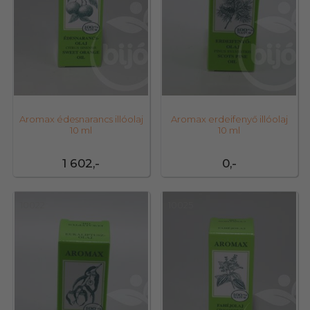
Aromax édesnarancs illóolaj
Aromax erdeifenyő illóolaj
10 ml
10 ml
1 602,-
0,-
10022
10025