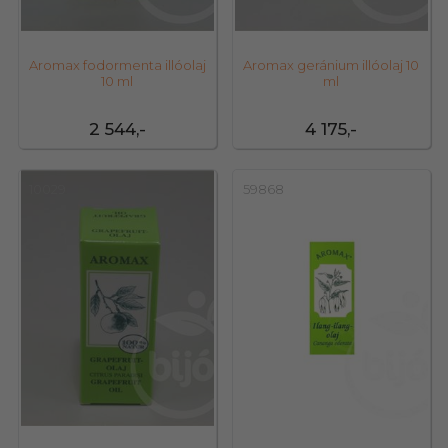
Aromax fodormenta illóolaj
Aromax geránium illóolaj 10
10 ml
ml
2 544,-
4 175,-
10029
59868