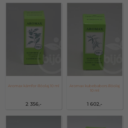
10041
10045
Aromax kámfor illóolaj 10 ml
Aromax kubebabors illóolaj
10 ml
2 356,-
1 602,-
10048
10047