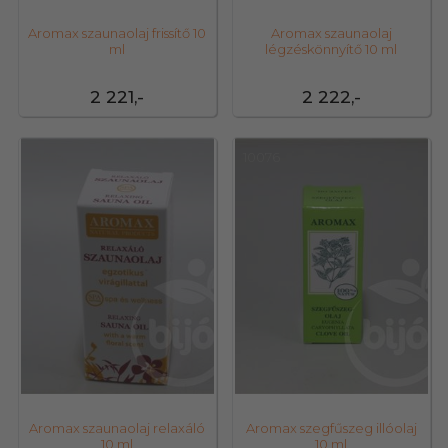
Aromax szaunaolaj frissítő 10
Aromax szaunaolaj
ml
légzéskönnyítő 10 ml
2 221,-
2 222,-
10074
10076
Aromax szaunaolaj relaxáló
Aromax szegfűszeg illóolaj
10 ml
10 ml