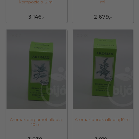
kompozíció 12 ml
ml
3 146,-
2 679,-
10007
10008
Aromax bergamott illóolaj
Aromax boróka illóolaj 10 ml
10 ml