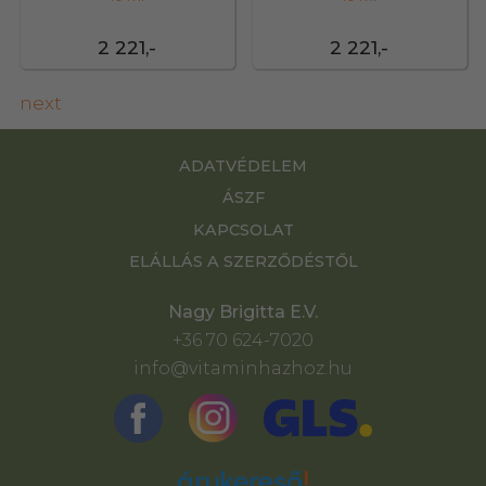
2 221,-
2 221,-
next
ADATVÉDELEM
ÁSZF
KAPCSOLAT
ELÁLLÁS A SZERZŐDÉSTŐL
Nagy Brigitta E.V.
+36 70 624-7020
info@vitaminhazhoz.hu