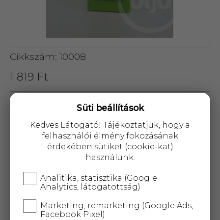
Cikkszám: 10008
1 819 Ft
Süti beállítások
Kedves Látogató! Tájékoztatjuk, hogy a
felhasználói élmény fokozásának
KOSÁRBA
érdekében sütiket (cookie-kat)
használunk.
25 000 Ft
felett
5 kg-ig
ingyenes kiszállítás!
Analitika, statisztika (Google
Analytics, látogatottság)
Leggyakrabban különböző eredetű krónikus
Marketing, remarketing (Google Ads,
mozgásszervi megbetegedések kezelésre
Facebook Pixel)
használják bedörzsölőszerek, pakolások,