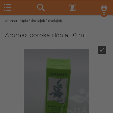
0
Aromaterápia
/ IIlóolajok
/ IIlóolajok
Aromax boróka illóolaj 10 ml