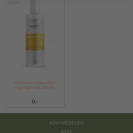
54655
Herbow mosóparfüm
ragyogó nap 200 ml
0,-
ADATVÉDELEM
ÁSZF