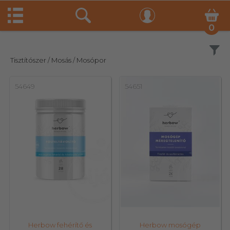
0
Szűrés
Tisztítószer
/ Mosás
/ Mosópor
54649
54651
Herbow fehérítő és
Herbow mosógép