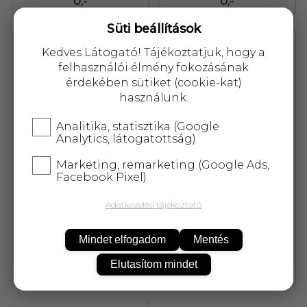
0,-
0,-
Süti beállítások
54652
54654
Kedves Látogató! Tájékoztatjuk, hogy a
felhasználói élmény fokozásának
érdekében sütiket (cookie-kat)
használunk.
Analitika, statisztika (Google
Analytics, látogatottság)
Marketing, remarketing (Google Ads,
Facebook Pixel)
Adatkezelési tájékoztató
Herbow mosóparfüm
Herbow mosóparfüm nyári
holdfényes éj 200 ml
eső 200 ml
Mindet elfogadom
Mentés
Elutasítom mindet
0,-
0,-