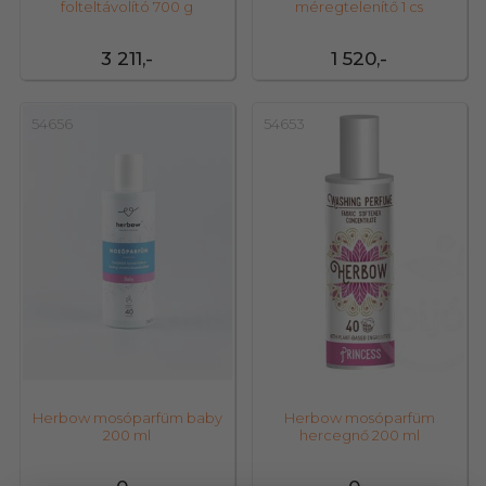
folteltávolító 700 g
méregtelenítő 1 cs
3 211,-
1 520,-
54656
54653
Herbow mosóparfüm baby
Herbow mosóparfüm
200 ml
hercegnő 200 ml