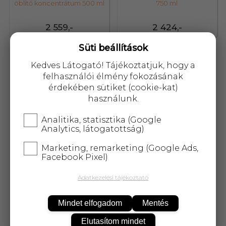
öblítő koncentrátum 500 ml
750 ml
2 559,-
2 424,-
Süti beállítások
82448
Kedves Látogató! Tájékoztatjuk, hogy a
felhasználói élmény fokozásának
érdekében sütiket (cookie-kat)
használunk.
Analitika, statisztika (Google
Analytics, látogatottság)
Marketing, remarketing (Google Ads,
Facebook Pixel)
Adatkezelési tájékoztató
Heitmann higiéniás
mosogatógép tisztító por
Mindet elfogadom
Mentés
30 g
Elutasítom mindet