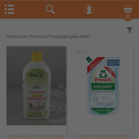
0
Szűrés
Tisztítószer
/ Konyha
/ Mosogatógép öblítő
16611
59700
Almawin öko mosogatógép
Frosch mosogatógép öblítő