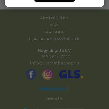
1 085,-
ADATVÉDELEM
ÁSZF
KAPCSOLAT
ELÁLLÁS A SZERZŐDÉSTŐL
Nagy Brigitta E.V.
+36 70 624-7020
info@vitaminhazhoz.hu
Árukereső.hu