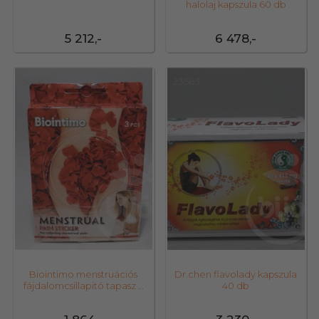
halolaj kapszula 60 db
5 212,-
6 478,-
36383
23563
Biointimo menstruációs
Dr.chen flavolady kapszula
fájdalomcsillapitó tapasz 3
40 db
db