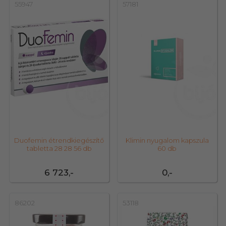
55947
57181
Duofemin étrendkiegészítő
Klimin nyugalom kapszula
tabletta 28 28 56 db
60 db
6 723,-
0,-
86202
53118