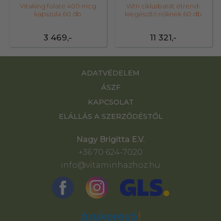
Vitaking folate 400 mcg
Wtn ciklusbarát étrend-
kapszula 60 db
kiegészítő nőknek 60 db
3 469,-
11 321,-
ADATVÉDELEM
ÁSZF
KAPCSOLAT
ELÁLLÁS A SZERZŐDÉSTŐL
Nagy Brigitta E.V.
+36 70 624-7020
info@vitaminhazhoz.hu