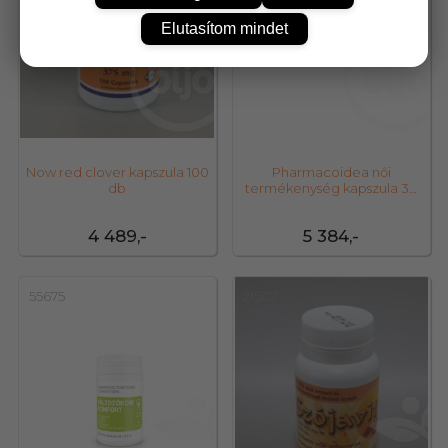
Elutasítom mindet
Now red clover kapszula 100
Pharmacoidea női
db
termékenység kapszula 30
db
4 489,-
5 384,-
55675
21507