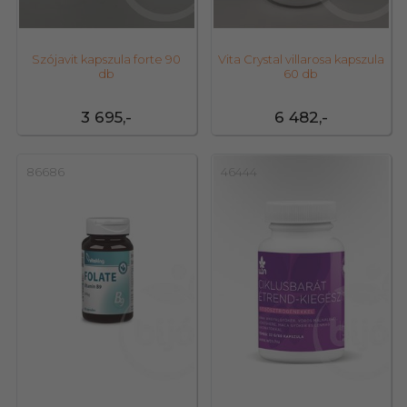
Szójavit kapszula forte 90
Vita Crystal villarosa kapszula
db
60 db
3 695,-
6 482,-
86686
46444