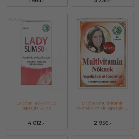
1 864,-
3 230,-
83436
54372
Dr.chen lady slim 50
Dr.chen multivitamin
kapszula 60 db
nőknek klim-vit kapszula 60
db
4 012,-
2 956,-