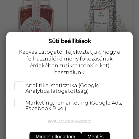
Süti beállítások
Kedves Látogató! Tájékoztatjuk, hogy a
felhasználói élmény fokozásának
érdekében sütiket (cookie-kat)
Mag-Maxx áldás
Mecsek pásztortáskafű tea
használunk.
gyümölcskristály 90 g
50 g
Analitika, statisztika (Google
8 669,-
0,-
Analytics, látogatottság)
Marketing, remarketing (Google Ads,
Facebook Pixel)
37104
55674
Adatkezelési tájékoztató
Mindet elfogadom
Mentés