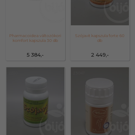
Pharmacoidea változókori
Szójavit kapszula forte 60
komfort kapszula 30 db
db
5 384,-
2 449,-
21510
23047