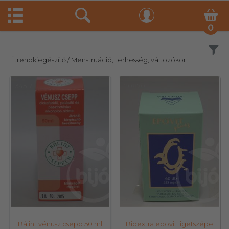
0
Szűrés
Étrendkiegészítő
/ Menstruáció, terhesség, változókor
34517
20870
Bálint vénusz csepp 50 ml
Bioextra epovit ligetszépe