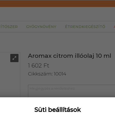
TÍTÓSZER
GYÓGYNÖVÉNY
ÉTRENDKIEGÉSZÍTŐ
Aromax citrom illóolaj 10 ml
1 602 Ft
Cikkszám: 10014
Süti beállítások