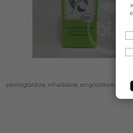
K
é
párologtatásra, inhalálásra, arcgőzölésre, szájví