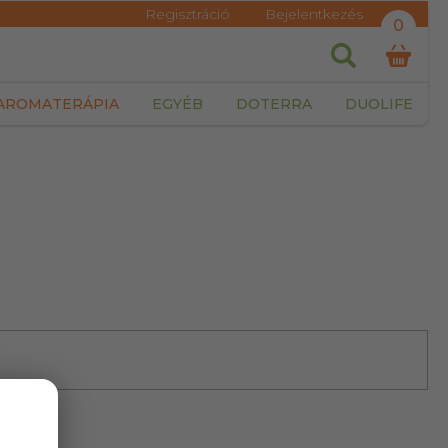
Regisztráció
Bejelentkezés
0
AROMATERÁPIA
EGYÉB
DOTERRA
DUOLIFE