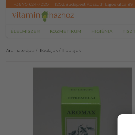
+36 70 624-7020
1202.Budapest.Kossuth Lajos utca 89
ÉLELMISZER
KOZMETIKUM
HIGIÉNIA
TISZ
Aromaterápia
/ IIlóolajok
/ IIlóolajok