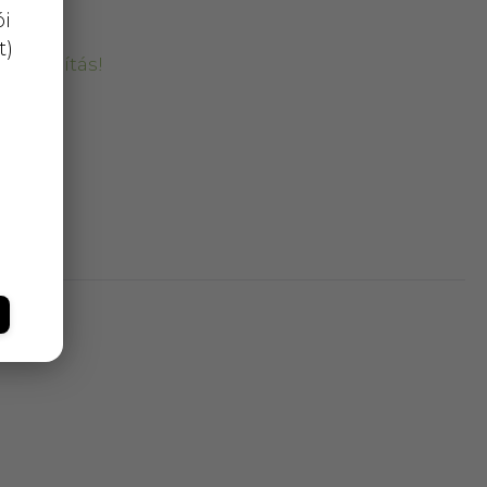
ói
t)
kiszállítás!