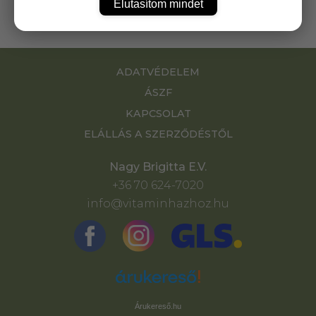
Elutasítom mindet
ADATVÉDELEM
ÁSZF
KAPCSOLAT
ELÁLLÁS A SZERZŐDÉSTŐL
Nagy Brigitta E.V.
+36 70 624-7020
info@vitaminhazhoz.hu
Árukereső.hu