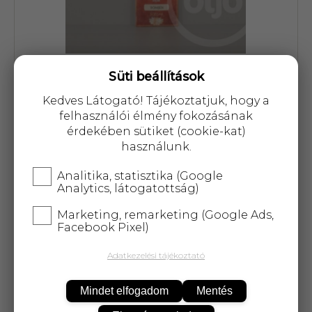
Süti beállítások
Cikkszám: 42796
Kedves Látogató! Tájékoztatjuk, hogy a
929 Ft
felhasználói élmény fokozásának
érdekében sütiket (cookie-kat)
használunk.
Analitika, statisztika (Google
Analytics, látogatottság)
KOSÁRBA
Marketing, remarketing (Google Ads,
Facebook Pixel)
25 000 Ft
felett
5 kg-ig
ingyenes kiszállítás!
Adatkezelési tájékoztató
Lazító és stresszoldó illat, mely tértisztításra
Mindet elfogadom
Mentés
különösen hatásos.