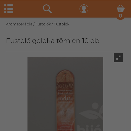
0
Aromaterápia
/ Füstölők
/ Füstölők
Füstölő goloka tömjén 10 db