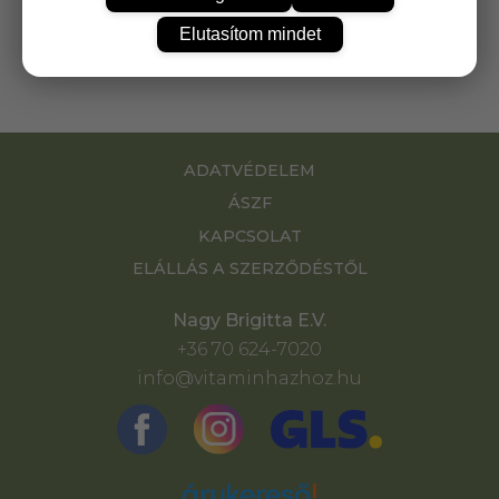
tusfürdővel palackozva, külső díszítéssel, azonos
vonalkódon. 200-250 ml vegyesen.
Elutasítom mindet
ADATVÉDELEM
ÁSZF
KAPCSOLAT
ELÁLLÁS A SZERZŐDÉSTŐL
Nagy Brigitta E.V.
+36 70 624-7020
info@vitaminhazhoz.hu