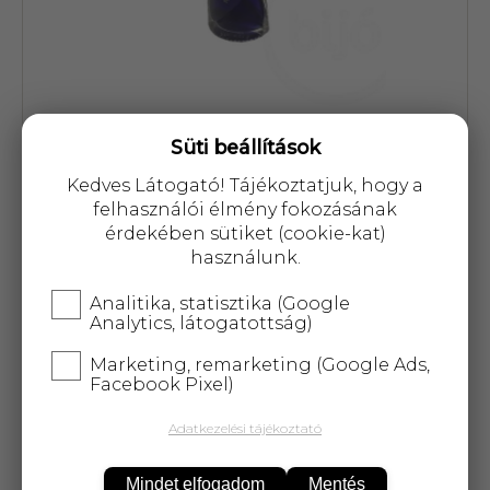
Süti beállítások
Cikkszám: 57730
Kedves Látogató! Tájékoztatjuk, hogy a
2 855 Ft
felhasználói élmény fokozásának
érdekében sütiket (cookie-kat)
használunk.
Analitika, statisztika (Google
Analytics, látogatottság)
KOSÁRBA
Marketing, remarketing (Google Ads,
Facebook Pixel)
25 000 Ft
felett
5 kg-ig
ingyenes kiszállítás!
Adatkezelési tájékoztató
Különböző formájú díszpalackok levendulás
Mindet elfogadom
Mentés