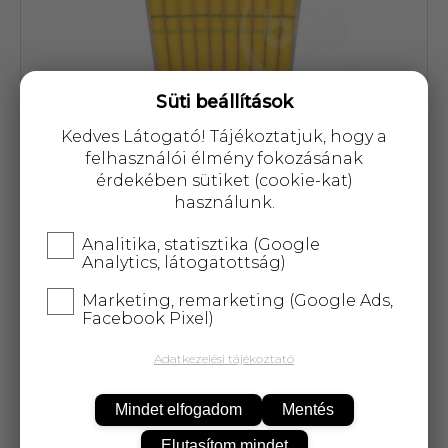
Süti beállítások
Kedves Látogató! Tájékoztatjuk, hogy a
Cikkszám: 51428
felhasználói élmény fokozásának
érdekében sütiket (cookie-kat)
6 229 Ft
használunk.
Analitika, statisztika (Google
Analytics, látogatottság)
Marketing, remarketing (Google Ads,
KOSÁRBA
Facebook Pixel)
Adatkezelési tájékoztató
25 000 Ft
felett
5 kg-ig
ingyenes kiszállítás!
Mindet elfogadom
Mentés
Elutasítom mindet