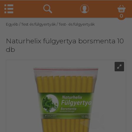
0
Egyéb
/ Test és fülgyertyák
/ Test- és fülgyertyák
Naturhelix fülgyertya borsmenta 10
db