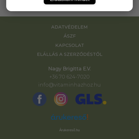
ADATVÉDELEM
ÁSZF
KAPCSOLAT
ELÁLLÁS A SZERZŐDÉSTŐL
Nagy Brigitta E.V.
+36 70 624-7020
info@vitaminhazhoz.hu
Árukereső.hu