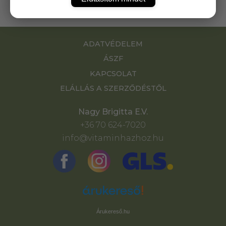
ADATVÉDELEM
ÁSZF
KAPCSOLAT
ELÁLLÁS A SZERZŐDÉSTŐL
Nagy Brigitta E.V.
+36 70 624-7020
info@vitaminhazhoz.hu
Árukereső.hu