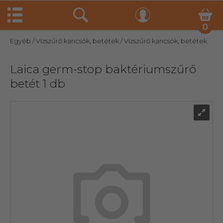
0
Egyéb
/ Vízszűrő kancsók, betétek
/ Vízszűrő kancsók, betétek
Laica germ-stop baktériumszűrő
betét 1 db