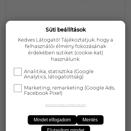
Süti beállítások
Kedves Látogató! Tájékoztatjuk, hogy a
Cikkszám: 55733
felhasználói élmény fokozásának
érdekében sütiket (cookie-kat)
6 389 Ft
használunk.
Analitika, statisztika (Google
Analytics, látogatottság)
Marketing, remarketing (Google Ads,
KOSÁRBA
Facebook Pixel)
Adatkezelési tájékoztató
25 000 Ft
felett
5 kg-ig
ingyenes kiszállítás!
Mindet elfogadom
Mentés
Elutasítom mindet