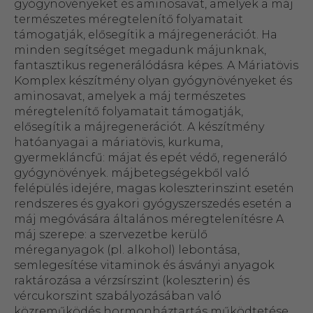
gyógynövényeket és aminosavat, amelyek a máj
természetes méregtelenítő folyamatait
támogatják, elősegítik a májregenerációt. Ha
minden segítséget megadunk májunknak,
fantasztikus regenerálódásra képes. A Máriatövis
Komplex készítmény olyan gyógynövényeket és
aminosavat, amelyek a máj természetes
méregtelenítő folyamatait támogatják,
elősegítik a májregenerációt. A készítmény
hatóanyagai a máriatövis, kurkuma,
gyermekláncfű: májat és epét védő, regeneráló
gyógynövények. májbetegségekből való
felépülés idejére, magas koleszterinszint esetén
rendszeres és gyakori gyógyszerszedés esetén a
máj megóvására általános méregtelenítésre A
máj szerepe: a szervezetbe kerülő
méreganyagok (pl. alkohol) lebontása,
semlegesítése vitaminok és ásványi anyagok
raktározása a vérzsírszint (koleszterin) és
vércukorszint szabályozásában való
közreműködés hormonháztartás működtetése