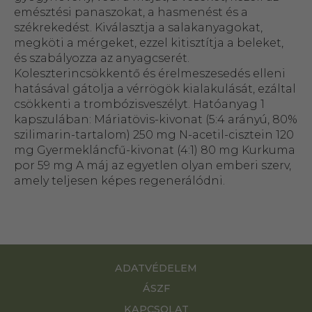
emésztési panaszokat, a hasmenést és a
székrekedést. Kiválasztja a salakanyagokat,
megköti a mérgeket, ezzel kitisztítja a beleket,
és szabályozza az anyagcserét.
Koleszterincsökkentő és érelmeszesedés elleni
hatásával gátolja a vérrögök kialakulását, ezáltal
csökkenti a trombózisveszélyt. Hatóanyag 1
kapszulában: Máriatövis-kivonat (5:4 arányú, 80%
szilimarin-tartalom) 250 mg N-acetil-cisztein 120
mg Gyermekláncfű-kivonat (4:1) 80 mg Kurkuma
por 59 mg A máj az egyetlen olyan emberi szerv,
amely teljesen képes regenerálódni.
ADATVÉDELEM
ÁSZF
KAPCSOLAT