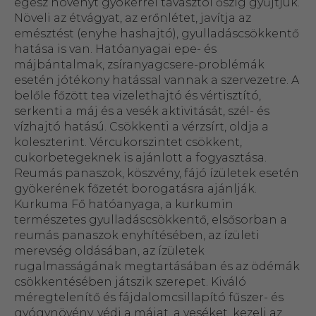
egész növényt gyökérrel tavasztól őszig gyűjtjük.
Növeli az étvágyat, az erőnlétet, javítja az
emésztést (enyhe hashajtó), gyulladáscsökkentő
hatása is van. Hatóanyagai epe- és
májbántalmak, zsíranyagcsere-problémák
esetén jótékony hatással vannak a szervezetre. A
belőle főzött tea vizelethajtó és vértisztító,
serkenti a máj és a vesék aktivitását, szél- és
vízhajtó hatású. Csökkenti a vérzsírt, oldja a
koleszterint. Vércukorszintet csökkent,
cukorbetegeknek is ajánlott a fogyasztása.
Reumás panaszok, köszvény, fájó ízületek esetén
gyökerének főzetét borogatásra ajánlják.
Kurkuma Fő hatóanyaga, a kurkumin
természetes gyulladáscsökkentő, elsősorban a
reumás panaszok enyhítésében, az ízületi
merevség oldásában, az ízületek
rugalmasságának megtartásában és az ödémák
csökkentésében játszik szerepet. Kiváló
méregtelenítő és fájdalomcsillapító fűszer- és
gyógynövény, védi a májat, a veséket, kezeli az