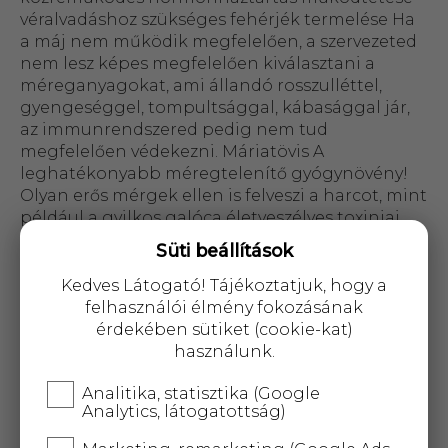
véralvadáshoz szükséges fehérjék termelése Ha
a máj nem működik megfelelően, a szervezeted
nem lesz képes megfelelően kiválasztani a
méreganyagokat, ami állandó rosszulléttel,
gyengeséggel, tompultsággal, kábasággal jár,
az immunrendszered pedig nem tud
megfelelően védekezni. Máriatövis A
leghatékonyabb méregtelenítő gyógynövény!
Olyan erős mérgek ellen is felveszi a harcot, mint
például a gyilkos galóca életveszélyes toxinjai.
Lebontja a káros, mérgező anyagokat, serkenti
Süti beállítások
az egészséges májsejtek termelődését,
felgyorsítja a károsodott szövetek gyógyulását. A
Kedves Látogató! Tájékoztatjuk, hogy a
máj tisztítására, májbetegségek kezelésére,
felhasználói élmény fokozásának
epekövek, ekcéma, pikkelysömör gyógyítására is
érdekében sütiket (cookie-kat)
alkalmas. Azoknak, akik szennyezettebb
használunk.
környezetben élnek, például nagyvárosban,
nagy mennyiségű kémiai vegyszer közelében
Analitika, statisztika (Google
Analytics, látogatottság)
dolgoznak, vagy rendszeresen gyógyszert
szednek, különösen hasznos rendszeres