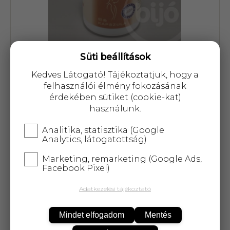
Süti beállítások
Cikkszám: 23047
Kedves Látogató! Tájékoztatjuk, hogy a
felhasználói élmény fokozásának
6 482 Ft
érdekében sütiket (cookie-kat)
használunk.
Analitika, statisztika (Google
Analytics, látogatottság)
Marketing, remarketing (Google Ads,
KOSÁRBA
Facebook Pixel)
Adatkezelési tájékoztató
25 000 Ft
felett
5 kg-ig
ingyenes kiszállítás!
Mindet elfogadom
Mentés
Wild Yam kivonat, cirok mag-héj őrlemény.