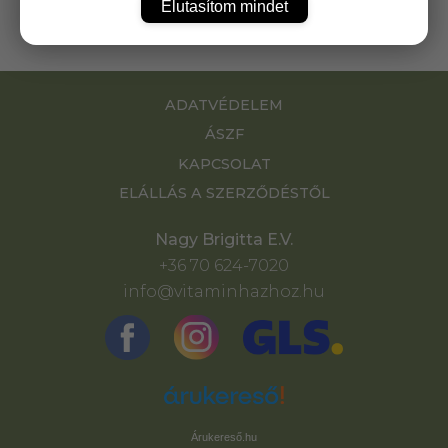
Elutasítom mindet
ADATVÉDELEM
ÁSZF
KAPCSOLAT
ELÁLLÁS A SZERZŐDÉSTŐL
Nagy Brigitta E.V.
+36 70 624-7020
info@vitaminhazhoz.hu
Árukereső.hu