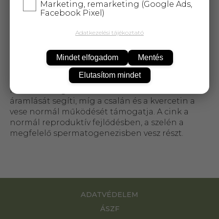
Marketing, remarketing (Google Ads,
NOW PROSTATE HEALTH GÉL. A készítmény
Facebook Pixel)
hatóanyagai (tökmagolaj, törpepálma
gyümölcse, csalán, lenmag, likopin, növényi
Adatkezelési tájékoztató
szterinek) hozzájárulnak a prosztata egészséges
működésének fenntartásához. A növényi
Mindet elfogadom
Mentés
szterinek, a paradicsomból nyert likopin, részt
vesznek az urinális rendszer normál funkcióinak
Elutasítom mindet
fenntartásában, a tökmagolaj az alsó húgyúti
rendszer megfelelő működését és a vizelet
áramlását segíti, míg a csalán és a kvercetin a
vese normál működését támogatja. A cink a
normál reproduktív fejlődésben, a szelén a
megfelelő spermatogenezisben vesz részt.
ADATVÉDELEM
ÁSZF