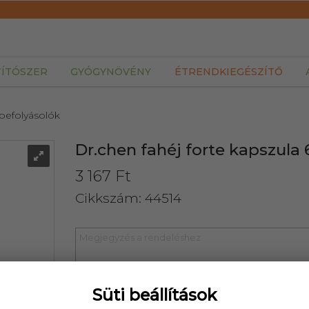
TÍTÓSZER
GYÓGYNÖVÉNY
ÉTRENDKIEGÉSZÍTŐ
 befolyásolók
Dr.chen fahéj forte kapszula
3 167 Ft
Cikkszám: 44514
Süti beállítások