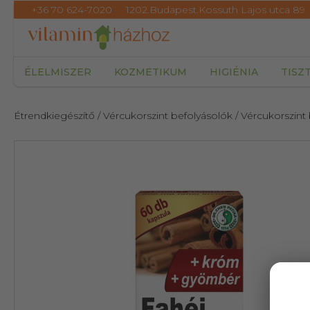
+36 70 624-7020
1202.Budapest.Kossuth Lajos utca 89
ÉLELMISZER
KOZMETIKUM
HIGIÉNIA
TISZ
Étrendkiegészítő
/ Vércukorszint befolyásolók
/ Vércukorszint