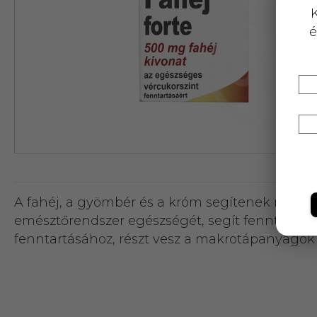
K
é
A fahéj, a gyömbér és a króm segítenek megőr
emésztőrendszer egészségét, segít fenntartan
fenntartásához, részt vesz a makrotápanyagok (