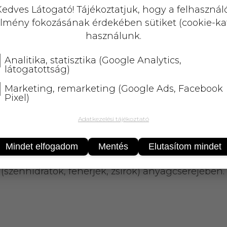
KOSÁRBA
edves Látogató! Tájékoztatjuk, hogy a felhasznál
lmény fokozásának érdekében sütiket (cookie-ka
25 000 Ft
felett
5 kg-ig
ingyenes 
használunk.
Analitika, statisztika (Google Analytics,
látogatottság)
Marketing, remarketing (Google Ads, Facebook
Pixel)
Adatkezelési tájékoztató
izni az egészséges vércukorszintet. A gyömbér, 
Mindet elfogadom
Mentés
Elutasítom mindet
i az immunrendszer működését. A króm hozzájárul
szénhidrátok, fehérjék, zsírok) anyagcseréjében.