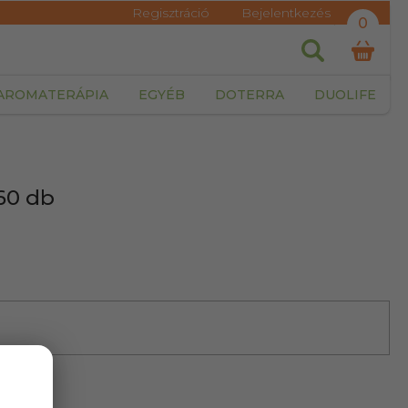
Regisztráció
Bejelentkezés
0
AROMATERÁPIA
EGYÉB
DOTERRA
DUOLIFE
 60 db