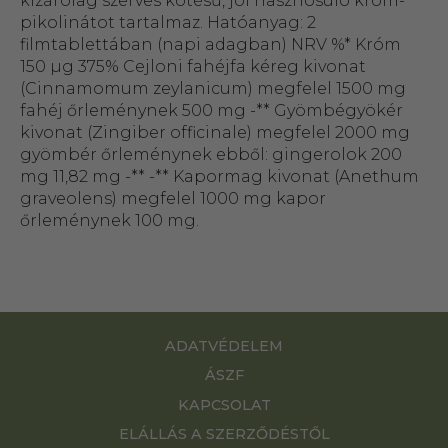
kizárólag szerves kötésű, jól hasznosuló króm-
pikolinátot tartalmaz. Hatóanyag: 2
filmtablettában (napi adagban) NRV %* Króm
150 µg 375% Cejloni fahéjfa kéreg kivonat
(Cinnamomum zeylanicum) megfelel 1500 mg
fahéj őrleménynek 500 mg -** Gyömbégyökér
kivonat (Zingiber officinale) megfelel 2000 mg
gyömbér őrleménynek ebből: gingerolok 200
mg 11,82 mg -** -** Kapormag kivonat (Anethum
graveolens) megfelel 1000 mg kapor
őrleménynek 100 mg.
ADATVÉDELEM
ÁSZF
KAPCSOLAT
ELÁLLÁS A SZERZŐDÉSTŐL