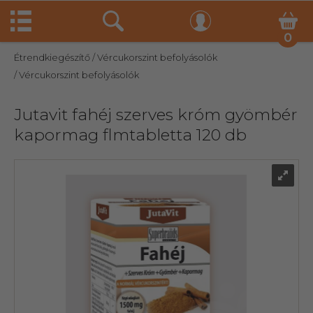
0
Étrendkiegészítő
/ Vércukorszint befolyásolók
/ Vércukorszint befolyásolók
Jutavit fahéj szerves króm gyömbér
kapormag flmtabletta 120 db