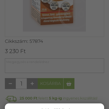
Cikkszám: 57874
3 230 Ft
KOSÁRBA
25 000 Ft
felett
5 kg-ig
ingyenes kiszállítás!