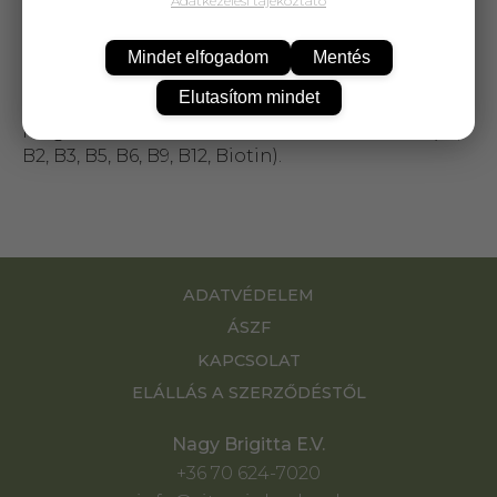
Adatkezelési tájékoztató
A B3-vitamin a bőr egészségének
fenntartásában is szerepet játszik. Emellett a B-
Mindet elfogadom
Mentés
vitaminok egy része fontos szerepet tölt be a
szervezet sejtszintű anyagcseréjében, a
Elutasítom mindet
vérképzési folyamatokban, az idegrendszer
megfelelő működésében. A 8 féle B-vitamin (B1,
B2, B3, B5, B6, B9, B12, Biotin).
ADATVÉDELEM
ÁSZF
KAPCSOLAT
ELÁLLÁS A SZERZŐDÉSTŐL
Nagy Brigitta E.V.
+36 70 624-7020