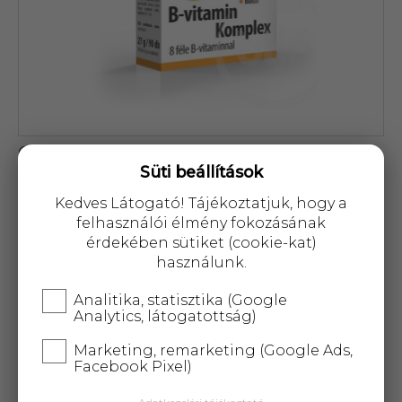
Cikkszám: 41874
Süti beállítások
3 864 Ft
Kedves Látogató! Tájékoztatjuk, hogy a
felhasználói élmény fokozásának
érdekében sütiket (cookie-kat)
használunk.
Analitika, statisztika (Google
KOSÁRBA
Analytics, látogatottság)
Marketing, remarketing (Google Ads,
25 000 Ft
felett
5 kg-ig
ingyenes kiszállítás!
Facebook Pixel)