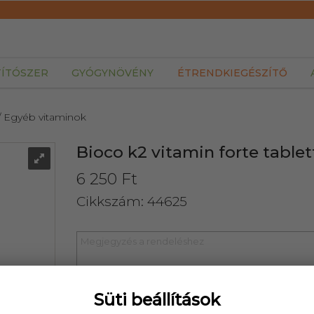
TÍTÓSZER
GYÓGYNÖVÉNY
ÉTRENDKIEGÉSZÍTŐ
/ Egyéb vitaminok
Bioco k2 vitamin forte tablet
6 250 Ft
Cikkszám: 44625
Süti beállítások