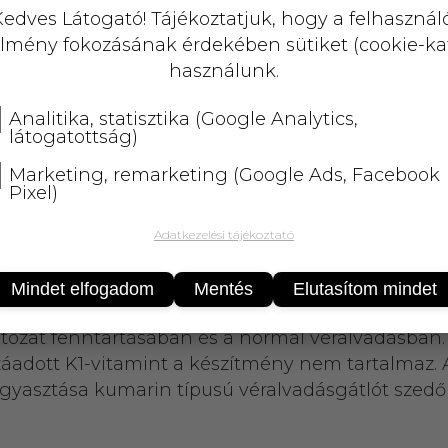
KOSÁRBA
edves Látogató! Tájékoztatjuk, hogy a felhasznál
lmény fokozásának érdekében sütiket (cookie-ka
25 000 Ft
felett
5 kg-ig
ingyenes 
használunk.
Analitika, statisztika (Google Analytics,
látogatottság)
Marketing, remarketing (Google Ads, Facebook
Pixel)
Adatkezelési tájékoztató
képest jelentősen megnövelt mennyiségben tartal
Mindet elfogadom
Mentés
Elutasítom mindet
 eredetű, Bacillus subtilis Natto fermentációjával
ntozat fenntartásában és a normál véralvadásban.
záadott K1-vitamint a készítmény nem tartalmaz. A
fogyasztása kumarin típusú véralvadásgátlót szed