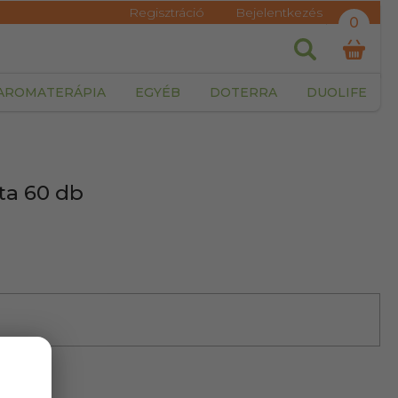
Regisztráció
Bejelentkezés
0
AROMATERÁPIA
EGYÉB
DOTERRA
DUOLIFE
ta 60 db