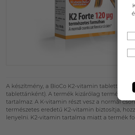
K
é
A készítmény, a BioCo K2-vitamin tablettához 
tablettánként). A termék kizárólag természetes
tartalmaz. A K-vitamin részt vesz a normál cso
természetes eredetű K2-vitamin biztosítja, hoz
lenyelni. K2-vitamin tartalma miatt a termék 