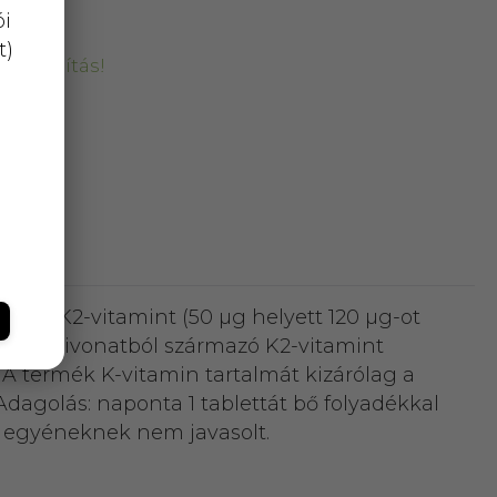
ói
t)
kiszállítás!
maz K2-vitamint (50 µg helyett 120 µg-ot
 nyert kivonatból származó K2-vitamint
 A termék K-vitamin tartalmát kizárólag a
dagolás: naponta 1 tablettát bő folyadékkal
ő egyéneknek nem javasolt.