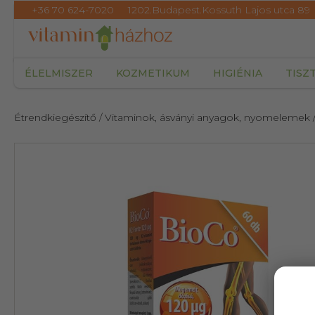
+36 70 624-7020
1202.Budapest.Kossuth Lajos utca 89
ÉLELMISZER
KOZMETIKUM
HIGIÉNIA
TISZ
Étrendkiegészítő
/ Vitaminok, ásványi anyagok, nyomelemek