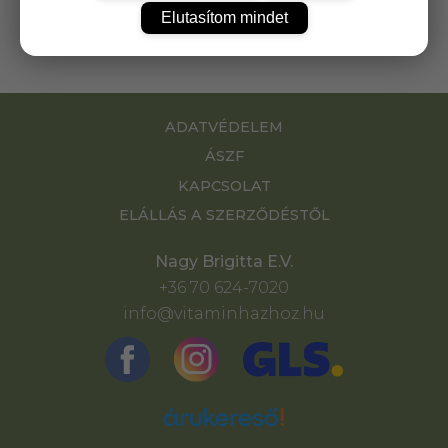
köröm és a bőr egészségét.
Elutasítom mindet
ADATVÉDELEM
ÁSZF
KAPCSOLAT
ELÁLLÁS A SZERZŐDÉSTŐL
Nagy Brigitta E.V.
+36 70 624-7020
info@vitaminhazhoz.hu