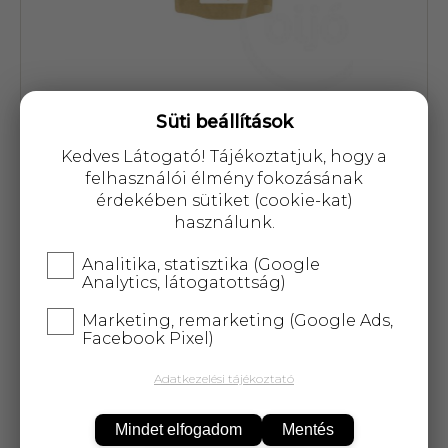
Süti beállítások
Cikkszám: 82866
Kedves Látogató! Tájékoztatjuk, hogy a
6 942 Ft
felhasználói élmény fokozásának
érdekében sütiket (cookie-kat)
használunk.
Analitika, statisztika (Google
Analytics, látogatottság)
KOSÁRBA
Marketing, remarketing (Google Ads,
Facebook Pixel)
25 000 Ft
felett
5 kg-ig
ingyenes kiszállítás!
Adatkezelési tájékoztató
A haj és a köröm védelmében! Javíthatja a haj, a
Mindet elfogadom
Mentés