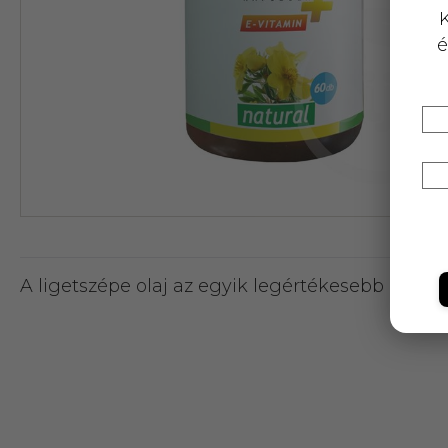
K
é
A ligetszépe olaj az egyik legértékesebb Omega 