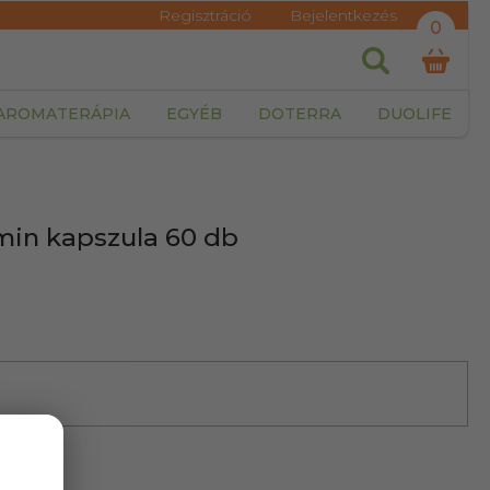
Regisztráció
Bejelentkezés
0
AROMATERÁPIA
EGYÉB
DOTERRA
DUOLIFE
amin kapszula 60 db