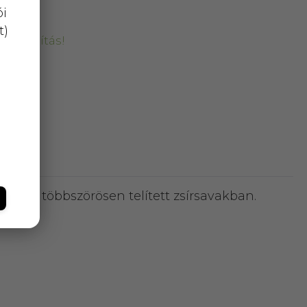
ói
t)
kiszállítás!
len és többszörösen telített zsírsavakban.