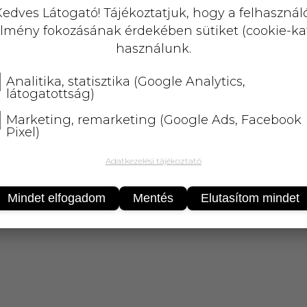
KOSÁRBA
edves Látogató! Tájékoztatjuk, hogy a felhasznál
lmény fokozásának érdekében sütiket (cookie-ka
25 000 Ft
felett
5 kg-ig
ingyenes 
használunk.
Analitika, statisztika (Google Analytics,
látogatottság)
Marketing, remarketing (Google Ads, Facebook
Pixel)
Adatkezelési tájékoztató
6 zsírforrás, rendkívül gazdag esszenciális telítet
Mindet elfogadom
Mentés
Elutasítom mindet