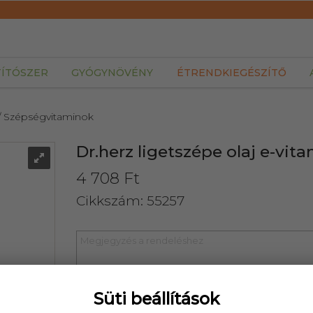
TÍTÓSZER
GYÓGYNÖVÉNY
ÉTRENDKIEGÉSZÍTŐ
/ Szépségvitaminok
Dr.herz ligetszépe olaj e-vit
4 708 Ft
Cikkszám: 55257
Süti beállítások