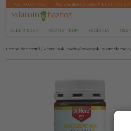
+36 70 624-7020
1202.Budapest.Kossuth Lajos utca 89
ÉLELMISZER
KOZMETIKUM
HIGIÉNIA
TISZ
Étrendkiegészítő
/ Vitaminok, ásványi anyagok, nyomelemek