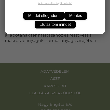
Adatkezelési tájékoztató
A cink hozzájárul az immunrendszer normál
működéséhez, a sejtek oxidatív stresszel
Mindet elfogadom
Mentés
szembeni védelméhez, a normál szellemi
működés fenntartásához, a normál csontozat
Elutasítom mindet
fenntartásához, a haj, a bőr és a köröm normál
állapotának fenntartásához és részt vesz a
makrotápanyagok normál anyagcseréjében.
ADATVÉDELEM
ÁSZF
KAPCSOLAT
ELÁLLÁS A SZERZŐDÉSTŐL
Nagy Brigitta E.V.