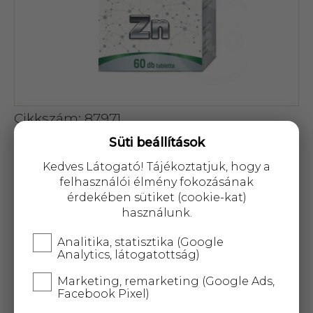
Cikkszám: 87971
Süti beállítások
0 Ft
Kedves Látogató! Tájékoztatjuk, hogy a
felhasználói élmény fokozásának
érdekében sütiket (cookie-kat)
használunk.
A termék átmenetileg nem
Analitika, statisztika (Google
Analytics, látogatottság)
rendelhető!
Marketing, remarketing (Google Ads,
Facebook Pixel)
25 000 Ft
felett
5 kg-ig
ingyenes kiszállítás!