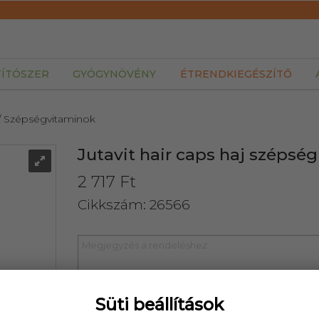
TÍTÓSZER
GYÓGYNÖVÉNY
ÉTRENDKIEGÉSZÍTŐ
/ Szépségvitaminok
Jutavit hair caps haj szépsé
2 717 Ft
Cikkszám: 26566
Süti beállítások