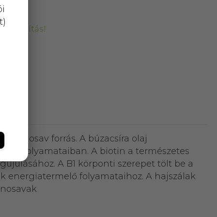
ói
t)
kiszállítás!
aminosav forrás. A búzacsíra olaj
csere folyamataiban. A biotin a természetes
julásához. A B1 körponti szerepet tölt be a
k energiatermelő folyamataihoz. A hajszálak
minosavak