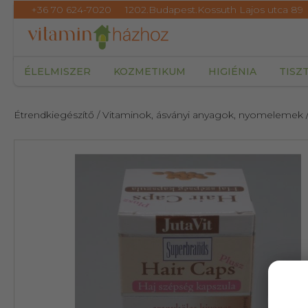
+36 70 624-7020
1202.Budapest.Kossuth Lajos utca 89
ÉLELMISZER
KOZMETIKUM
HIGIÉNIA
TISZ
Étrendkiegészítő
/ Vitaminok, ásványi anyagok, nyomelemek