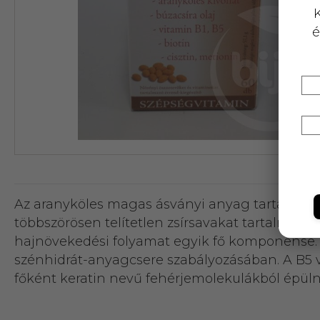
K
é
Az aranyköles magas ásványi anyag tartalmú ga
többszörösen telítetlen zsírsavakat tartalmaz,
hajnövekedési folyamat egyik fő komponense. H
szénhidrát-anyagcsere szabályozásában. A B5 v
főként keratin nevű fehérjemolekulákból épüln