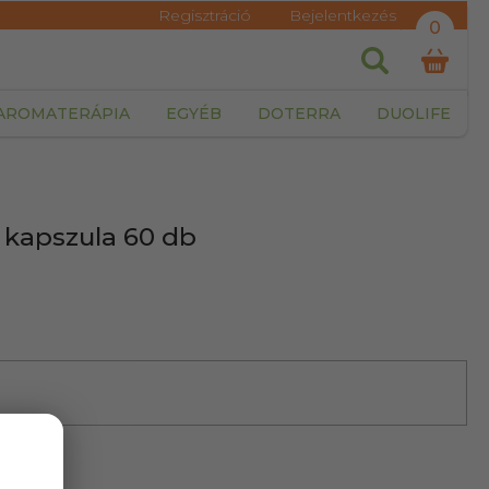
Regisztráció
Bejelentkezés
0
AROMATERÁPIA
EGYÉB
DOTERRA
DUOLIFE
g kapszula 60 db