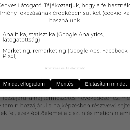
KOSÁRBA
edves Látogató! Tájékoztatjuk, hogy a felhasznál
lmény fokozásának érdekében sütiket (cookie-ka
25 000 Ft
felett
5 kg-ig
ingyenes 
használunk.
Analitika, statisztika (Google Analytics,
látogatottság)
Marketing, remarketing (Google Ads, Facebook
Pixel)
Adatkezelési tájékoztató
bonaféle, valamint fontos nyomelem, vitamin és 
Mindet elfogadom
Mentés
Elutasítom mindet
 melyek jelentős szerepet játszanak a sejtek anyag
ozzájárul a haj természetes növekedéséhez, megú
itamin hozzájárul a hajképzésben résztvevő sejte
ek fel, ezek építőelemei a cisztin és metionin a